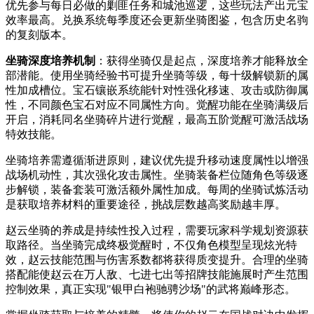
优先参与每日必做的剿匪任务和城池巡逻，这些玩法产出元宝
效率最高。兑换系统每季度还会更新坐骑图鉴，包含历史名驹
的复刻版本。
坐骑深度培养机制
：获得坐骑仅是起点，深度培养才能释放全
部潜能。使用坐骑经验书可提升坐骑等级，每十级解锁新的属
性加成槽位。宝石镶嵌系统能针对性强化移速、攻击或防御属
性，不同颜色宝石对应不同属性方向。觉醒功能在坐骑满级后
开启，消耗同名坐骑碎片进行觉醒，最高五阶觉醒可激活战场
特效技能。
坐骑培养需遵循渐进原则，建议优先提升移动速度属性以增强
战场机动性，其次强化攻击属性。坐骑装备栏位随角色等级逐
步解锁，装备套装可激活额外属性加成。每周的坐骑试炼活动
是获取培养材料的重要途径，挑战层数越高奖励越丰厚。
赵云坐骑的养成是持续性投入过程，需要玩家科学规划资源获
取路径。当坐骑完成终极觉醒时，不仅角色模型呈现炫光特
效，赵云技能范围与伤害系数都将获得质变提升。合理的坐骑
搭配能使赵云在万人敌、七进七出等招牌技能施展时产生范围
控制效果，真正实现"银甲白袍驰骋沙场"的武将巅峰形态。