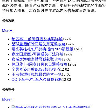
掌握坐骑获取与培养的精髓，将使你的赵云在国战对决中发挥
战略级作用。随着游戏版本更新，更多拥有特殊技能的坐骑将
持续加入图鉴，建议随时关注游戏内公告获取最新资讯。
相关攻略
More
+
绝区零1.1前瞻直播兑换码详解
12-02
星球重启解除同居关系完整攻略
12-02
曙光英雄礼包码兑换指南2023最新版
12-02
森之国度魔5阿蒙通关打法详解
12-02
盗贼之海猴岛骷髅腿获取攻略
12-02
保卫萝卜4周赛11月10日通关攻略
12-02
全民奇迹击败BOSS核心技巧
12-02
王者荣耀模拟战最强阵容一览
12-02
QQ飞车手游T车永久价格解析
12-02
相关软件
More
+