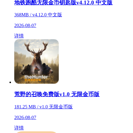
地铁跑酷无限金币钥匙版v4.12.0 中文版
368MB / v4.12.0 中文版
2026-08-07
详情
荒野的召唤免费版v1.0 无限金币版
181.25 MB / v1.0 无限金币版
2026-08-07
详情