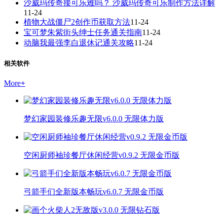
沙威玛传奇接可乐难吗？ 沙威玛传奇可乐制作方法详解
11-24
植物大战僵尸2创作币获取方法
11-24
宝可梦朱紫街头绅士任务通关指南
11-24
动脑我最强李白退休记通关攻略
11-24
相关软件
More
+
梦幻家园装修乐趣无限v6.0.0 无限体力版
空闲厨师袖珍餐厅休闲经营v0.9.2 无限金币版
弓箭手们全新版本畅玩v6.0.7 无限金币版