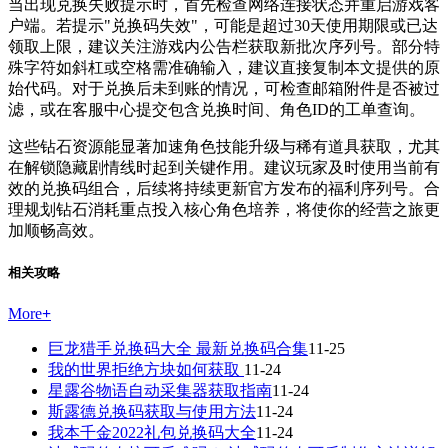
当出现兑换失败提示时，首先检查网络连接状态并重启游戏客
户端。若提示"兑换码失效"，可能是超过30天使用期限或已达
领取上限，建议关注游戏内公告栏获取新批次序列号。部分特
殊字符如斜杠或空格需准确输入，建议直接复制本文提供的原
始代码。对于兑换后未到账的情况，可检查邮箱附件是否被过
滤，或在客服中心提交包含兑换时间、角色ID的工单查询。
这些钻石资源能显著加速角色技能升级与稀有道具获取，尤其
在解锁隐藏剧情线时起到关键作用。建议玩家及时使用当前有
效的兑换码组合，后续将持续更新官方发布的福利序列号。合
理规划钻石消耗重点投入核心角色培养，将使你的经营之旅更
加顺畅高效。
相关攻略
More
+
巨龙猎手兑换码大全 最新兑换码合集
11-25
我的世界拒绝方块如何获取
11-24
星露谷物语自动采集器获取指南
11-24
斯露德兑换码获取与使用方法
11-24
我本千金2022礼包兑换码大全
11-24