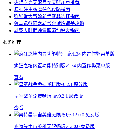
火炬之光无限月女天赋加点推荐
原神好事多磨任务攻略指南
弹弹堂大冒险新手武器选择指南
剑与远征阿塞斯赏金试炼通关攻略
斗罗大陆武魂觉醒添加好友指南
本类推荐
疯狂之墙内置功能特别版v1.34 内置作弊菜单版
查看
皇室战争免费畅玩版v9.2.1 魔改版
查看
奥特曼宇宙英雄无限畅玩v12.0.0 免费版