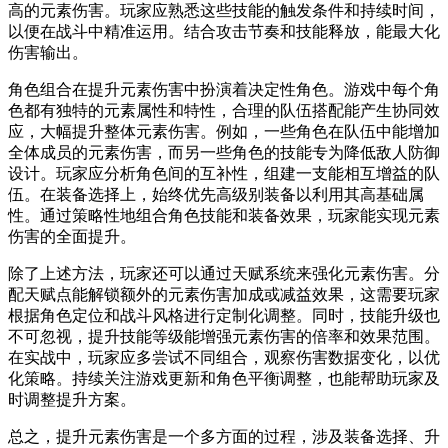
高的元素伤害。玩家应熟悉这些技能的触发条件和持续时间，
以便在战斗中精准运用。结合攻击节奏和技能释放，能最大化
伤害输出。
角色组合在提升元素伤害中扮演着决定性角色。游戏中每个角
色都有独特的元素属性和特性，合理的队伍搭配能产生协同效
应，大幅提升整体元素伤害。例如，一些角色在队伍中能增加
全体成员的元素伤害，而另一些角色的技能专为降低敌人防御
设计。玩家应分析角色间的互补性，组建一支能相互增益的队
伍。在装备选择上，始终优先高级别装备以利用其高基础属
性。通过策略性地组合角色技能和装备效果，玩家能实现元素
伤害的全面提升。
除了上述方法，玩家还可以通过天赋系统来强化元素伤害。分
配天赋点能解锁额外的元素伤害加成或减益效果，这需要玩家
根据角色定位和战斗风格进行定制化调整。同时，技能升级也
不可忽视，提升技能等级能增强元素伤害的倍率和效果范围。
在实战中，玩家应多尝试不同组合，观察伤害数据变化，以优
化策略。持续关注游戏更新和角色平衡调整，也能帮助玩家及
时调整提升方案。
总之，提升元素伤害是一个多方面的过程，涉及装备选择、升