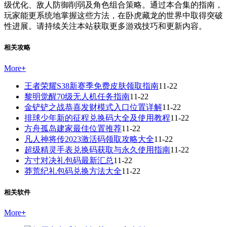
级优化、敌人防御削弱及角色组合策略。通过本合集的指南，
玩家能更系统地掌握这些方法，在卧虎藏龙的世界中取得突破
性进展。请持续关注本站获取更多游戏技巧和更新内容。
相关攻略
More
+
王者荣耀S38新赛季免费皮肤领取指南
11-22
黎明觉醒70级无人机任务指南
11-22
金铲铲之战恭喜发财模式入口位置详解
11-22
排球少年新的征程兑换码大全及使用教程
11-22
方舟孤岛建家最佳位置推荐
11-22
凡人神将传2023激活码领取攻略大全
11-22
超级精灵手表兑换码获取与永久使用指南
11-22
方寸对决礼包码最新汇总
11-22
莽荒纪礼包码兑换方法大全
11-22
相关软件
More
+