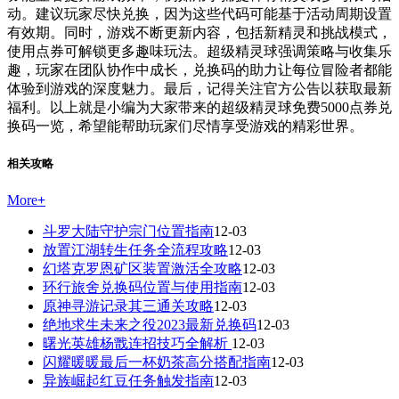
动。建议玩家尽快兑换，因为这些代码可能基于活动周期设置
有效期。同时，游戏不断更新内容，包括新精灵和挑战模式，
使用点券可解锁更多趣味玩法。超级精灵球强调策略与收集乐
趣，玩家在团队协作中成长，兑换码的助力让每位冒险者都能
体验到游戏的深度魅力。最后，记得关注官方公告以获取最新
福利。以上就是小编为大家带来的超级精灵球免费5000点券兑
换码一览，希望能帮助玩家们尽情享受游戏的精彩世界。
相关攻略
More
+
斗罗大陆守护宗门位置指南
12-03
放置江湖转生任务全流程攻略
12-03
幻塔克罗恩矿区装置激活全攻略
12-03
环行旅舍兑换码位置与使用指南
12-03
原神寻游记录其三通关攻略
12-03
绝地求生未来之役2023最新兑换码
12-03
曙光英雄杨戬连招技巧全解析
12-03
闪耀暖暖最后一杯奶茶高分搭配指南
12-03
异族崛起红豆任务触发指南
12-03