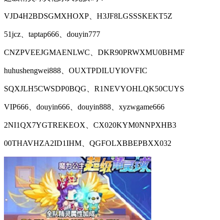
VJD4H2BDSGMXHOXP、H3JF8LGSSSKEKT5Z
51jcz、taptap666、douyin777
CNZPVEEJGMAENLWC、DKR90PRWXMU0BHMF
huhushengwei888、OUXTPDILUYIOVFIC
SQXJLH5CWSDP0BQG、R1NEVYOHLQK50CUYS
VIP666、douyin666、douyin888、xyzwgame666
2NI1QX7YGTREKEOX、CX020KYM0NNPXHB3
00THAVHZA2ID1IHM、QGFOLXBBEPBXX032