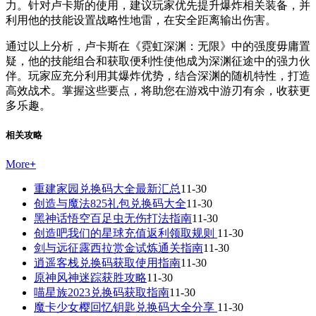
力。针对卢卡斯的使用，建议玩家优先提升爆炸相关装备，并
利用他的技能设置战略性地雷，在安全距离输出伤害。
通过以上分析，卢卡斯在《霓虹深渊：无限》中的强度毋庸置
疑，他的技能组合和获取便利性使他成为深渊征途中的强力伙
伴。玩家应充分利用其爆炸优势，结合深渊的随机特性，打造
高效战术。掌握这些要点，将助您在游戏中游刃有余，收获更
多乐趣。
相关攻略
More
+
重建家园兑换码大全最新汇总
11-30
创造与魔法825礼包兑换码大全
11-30
黑神话悟空百足虫无伤打法指南
11-30
创造吧我们的星球充值返利领取规则
11-30
剑与远征露西拉赏金试炼通关指南
11-30
逍遥客栈兑换码获取使用指南
11-30
原神风神迷踪获胜攻略
11-30
喵星族2023兑换码获取指南
11-30
魔卡少女樱回忆钥匙兑换码大全分享
11-30