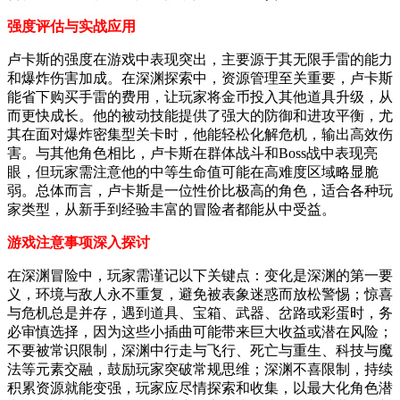
强度评估与实战应用
卢卡斯的强度在游戏中表现突出，主要源于其无限手雷的能力
和爆炸伤害加成。在深渊探索中，资源管理至关重要，卢卡斯
能省下购买手雷的费用，让玩家将金币投入其他道具升级，从
而更快成长。他的被动技能提供了强大的防御和进攻平衡，尤
其在面对爆炸密集型关卡时，他能轻松化解危机，输出高效伤
害。与其他角色相比，卢卡斯在群体战斗和Boss战中表现亮
眼，但玩家需注意他的中等生命值可能在高难度区域略显脆
弱。总体而言，卢卡斯是一位性价比极高的角色，适合各种玩
家类型，从新手到经验丰富的冒险者都能从中受益。
游戏注意事项深入探讨
在深渊冒险中，玩家需谨记以下关键点：变化是深渊的第一要
义，环境与敌人永不重复，避免被表象迷惑而放松警惕；惊喜
与危机总是并存，遇到道具、宝箱、武器、岔路或彩蛋时，务
必审慎选择，因为这些小插曲可能带来巨大收益或潜在风险；
不要被常识限制，深渊中行走与飞行、死亡与重生、科技与魔
法等元素交融，鼓励玩家突破常规思维；深渊不喜限制，持续
积累资源就能变强，玩家应尽情探索和收集，以最大化角色潜