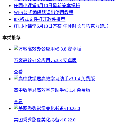
庄园小课堂6月10日最新答案揭秘
WPS公式编辑器调出使用教程
fbx格式文件打开软件推荐
庄园小课堂6月13日答案 午睡时长与巧克力禁忌
本类推荐
万客高效办公应用v5.3.8 安卓版
查看
高中数学君高效学习助手v3.1.4 免费版
查看
美图秀秀影像美化必备v10.22.0