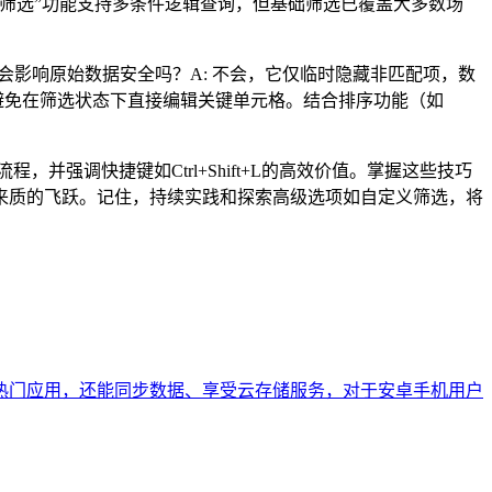
“高级筛选”功能支持多条件逻辑查询，但基础筛选已覆盖大多数场
 筛选会影响原始数据安全吗？A: 不会，它仅临时隐藏非匹配项，数
簿，避免在筛选状态下直接编辑关键单元格。结合排序功能（如
并强调快捷键如Ctrl+Shift+L的高效价值。掌握这些技巧
来质的飞跃。记住，持续实践和探索高级选项如自定义筛选，将
店等全球热门应用，还能同步数据、享受云存储服务，对于安卓手机用户