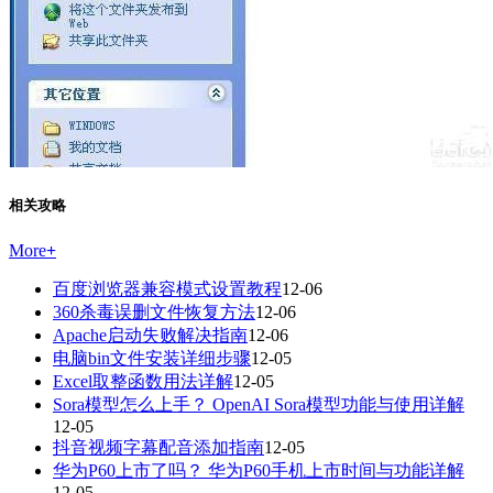
相关攻略
More
+
百度浏览器兼容模式设置教程
12-06
360杀毒误删文件恢复方法
12-06
Apache启动失败解决指南
12-06
电脑bin文件安装详细步骤
12-05
Excel取整函数用法详解
12-05
Sora模型怎么上手？ OpenAI Sora模型功能与使用详解
12-05
抖音视频字幕配音添加指南
12-05
华为P60上市了吗？ 华为P60手机上市时间与功能详解
12-05