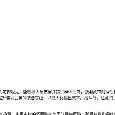
作为前排坦克，能吸收大量伤害并提供群体控制，骁羽武神则担任
提升骁羽武神的装备等级，以最大化输出效率。战斗时，注意孢
猩红伯爵。永恒古树的坚固防御为团队提供屏障，残暴狂鲨和猩