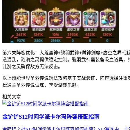
第六关阵容优化：大荒蛮神+骁羽武神+弑神剑魔+虚空之界+
造混乱，涟漪之灵提供稳定控制。骁羽武神需装备吸血道具，
涟漪之灵确保敌方无法反击。
以上超能世界圣羽传说玩法攻略基于实战验证，阵容选择注重
松通关圣羽传说试炼，享受游戏乐趣。
相关文章
金铲铲S12时间学派卡尔玛阵容搭配指南
金铲铲之战S12时间学派卡尔玛阵容如何构建？S12赛季中