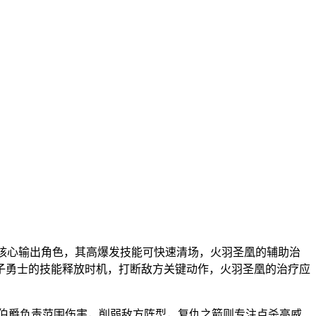
核心输出角色，其高爆发技能可快速清场，火羽圣凰的辅助治
子勇士的技能释放时机，打断敌方关键动作，火羽圣凰的治疗应
红伯爵负责范围伤害，削弱敌方阵型，复仇之箭则专注点杀高威