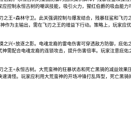
家应控制永恒古树的嘲讽技能，吸引火力，猩红伯爵的吸血能力
飞刃之王+森林守卫。此关强调控制与爆发结合，残暴狂鲨和飞刃
骁羽武神作为主输出，需在飞刃之王的增益下行动。策略上，玩家
沙漠之兴+放逐之影。电魂龙裔的雷电伤害可穿透敌方防御，庇
武神需配合电魂龙裔的连锁攻击，提升伤害倍率。玩家注意庇佑
飞刃之王+永恒古树。大荒蛮神的狂暴状态和死亡黑骑的减益效
速清怪。玩家应利用大荒蛮神的开场冲锋打乱阵型，死亡黑骑的d