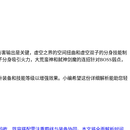
高伤害输出是关键，虚空之界的空间扭曲和虚空双子的分身技能制
分身吸引火力，大荒蛮神和弑神剑魔的连招针对BOSS弱点，
升装备和技能等级以增强效果。小编希望这份详细解析能助您轻
与蚂蚱，阵容搭配需注重羁绊与装备协同。本文将全面解析时间