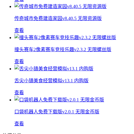
传奇城市免费建造家园v8.40.5 无限资源版
查看
撞头赛车2像素赛车竞技乐趣v2.3.2 无限螺丝版
查看
舌尖小镇美食经营模拟v13.1 内购版
查看
口袋机器人免费下载版v2.0.1 无限金币版
查看