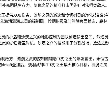
可补充团队生存力，复仇之箭的精准打击优先针对法师类敌人。
之王提供AOE伤害，涟漪之灵的减速和怜悯树灵的净化技能能有
应优先激活涟漪之灵的控制链，怜悯树灵及时清除负面状态，森林
佑之灵的护盾和沙漠之兴的地形控制为团队创造输出空间，烈焰灵
之灵的护盾覆盖时机，沙漠之兴的技能用于分割战场，放逐之影
果压制敌方，涟漪之灵的控制链辅助飞刃之王的爆发输出，永恒古
ebuff叠加后，骁羽武神和飞刃之王集火核心目标，涟漪之灵