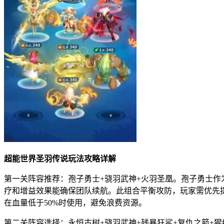
超能世界圣羽传说玩法攻略详解
第一关阵容推荐：孢子勇士+骁羽武神+火羽圣凰。孢子勇士
疗和增益效果能确保团队续航。此组合平衡攻防，玩家需优先
在血量低于50%时使用，避免浪费资源。
第二关阵容选择：永恒古树+骁羽武神+残暴狂鲨+复仇之箭+