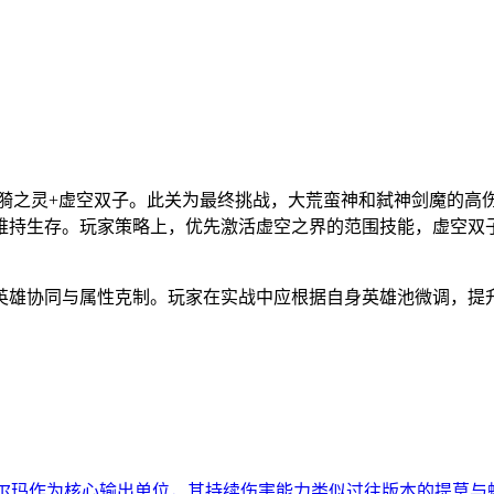
涟漪之灵+虚空双子。此关为最终挑战，大荒蛮神和弑神剑魔的
维持生存。玩家策略上，优先激活虚空之界的范围技能，虚空双子
英雄协同与属性克制。玩家在实战中应根据自身英雄池微调，提
，卡尔玛作为核心输出单位，其持续伤害能力类似过往版本的提莫