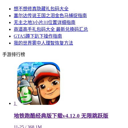
想不想修真隐藏礼包码大全
塞尔达传说王国之泪金色马捕捉指南
无主之地3小片川位置详细指南
商道高手礼包码大全 最新兑换码汇总
GTA5蹲下趴下操作指南
我的世界雾中人理智恢复方法
手游排行榜
1
地铁跑酷经典版下载v4.12.0 无限跳跃版
11-25 / 368.1M