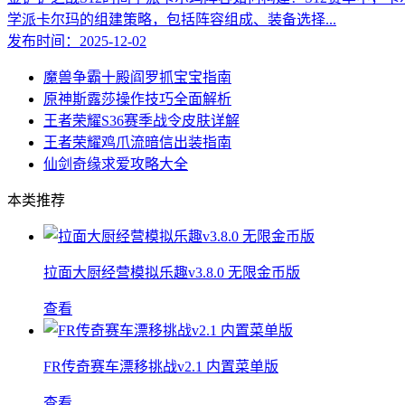
学派卡尔玛的组建策略，包括阵容组成、装备选择...
发布时间：2025-12-02
魔兽争霸十殿阎罗抓宝宝指南
原神斯露莎操作技巧全面解析
王者荣耀S36赛季战令皮肤详解
王者荣耀鸡爪流暗信出装指南
仙剑奇缘求爱攻略大全
本类推荐
拉面大厨经营模拟乐趣v3.8.0 无限金币版
查看
FR传奇赛车漂移挑战v2.1 内置菜单版
查看