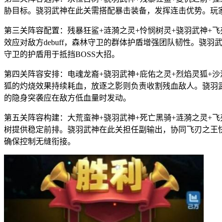
胁目标。骁羽武神在此关需搭配暴击装备，发挥连击优势。玩
第三关阵容配置：残暴狂鲨+涟漪之灵+怜悯树灵+骁羽武神+
效应对敌方debuff，森林守卫的群体护盾增强团队韧性。
守卫的护盾用于抵挡BOSS大招。
第四关阵容安排：电魂龙裔+骁羽武神+庇佑之灵+烈焰灵狐+
狐的灼烧效果持续耗血，放逐之影则负责收割残血敌人。骁羽
的隐身突袭应在敌方低血量时发动。
第五关阵容构建：大荒蛮神+骁羽武神+死亡黑骑+涟漪之灵+
树提供稳定前排。骁羽武神在此关担任副输出，协同飞刃之王快
确保控制无缝衔接。