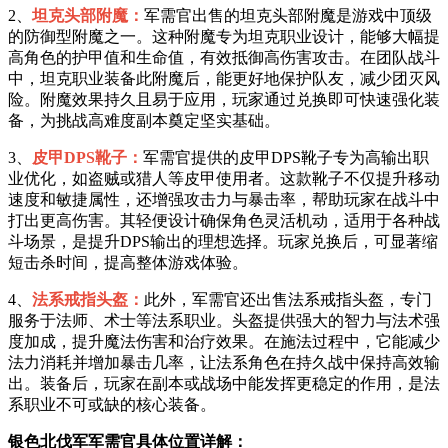
2、
坦克头部附魔：
军需官出售的坦克头部附魔是游戏中顶级
的防御型附魔之一。这种附魔专为坦克职业设计，能够大幅提
高角色的护甲值和生命值，有效抵御高伤害攻击。在团队战斗
中，坦克职业装备此附魔后，能更好地保护队友，减少团灭风
险。附魔效果持久且易于应用，玩家通过兑换即可快速强化装
备，为挑战高难度副本奠定坚实基础。
3、
皮甲DPS靴子：
军需官提供的皮甲DPS靴子专为高输出职
业优化，如盗贼或猎人等皮甲使用者。这款靴子不仅提升移动
速度和敏捷属性，还增强攻击力与暴击率，帮助玩家在战斗中
打出更高伤害。其轻便设计确保角色灵活机动，适用于各种战
斗场景，是提升DPS输出的理想选择。玩家兑换后，可显著缩
短击杀时间，提高整体游戏体验。
4、
法系戒指头盔：
此外，军需官还出售法系戒指头盔，专门
服务于法师、术士等法系职业。头盔提供强大的智力与法术强
度加成，提升魔法伤害和治疗效果。在施法过程中，它能减少
法力消耗并增加暴击几率，让法系角色在持久战中保持高效输
出。装备后，玩家在副本或战场中能发挥更稳定的作用，是法
系职业不可或缺的核心装备。
银色北伐军军需官具体位置详解：