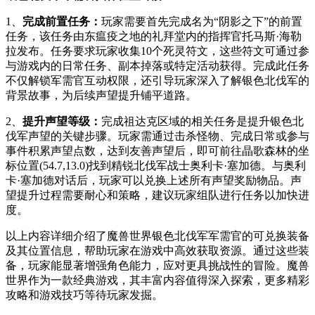
1、
完成前置任务：
玩家需要首先完成名为“阴影之下”的前置
任务，该任务由东瘟疫之地的礼拜堂内的指挥官托马斯·海勒
拉发布。任务要求玩家收集10个死灵符文，这些符文可通过参
与游戏内的日常任务、副本掉落或特定活动获得。完成此任务
不仅解锁军需官互动权限，还引导玩家深入了解银色北伐军的
背景故事，为后续声望提升铺平道路。
2、
提升声望等级：
完成祖达克区域的相关任务是提升银色北
伐军声望的关键步骤。玩家需通过击杀怪物、完成日常或参与
事件积累声望点数，达到友善声望后，即可前往晶歌森林的坐
标位置(54.7,13.0)找到精锐北伐军战士奥利卡·塞加德。与奥利
卡·塞加德对话后，玩家可以兑换上述所有声望奖励物品。声
望提升过程需要耐心和策略，建议玩家组队进行任务以加快进
度。
以上内容详细介绍了魔兽世界银色北伐军军需官的可兑换装备
及其位置信息，帮助玩家在游戏中高效获取资源。通过这些装
备，玩家能显著增强角色能力，应对更具挑战性的冒险。魔兽
世界作为一款经典游戏，其丰富内容值得深入探索，更多精彩
攻略和游戏技巧等待玩家发掘。