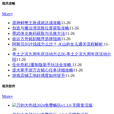
相关攻略
More
+
原神鲜蟹王座成就达成攻略
11-26
创造与魔法漂流瓶位置获取攻略
11-26
墨武侠兑换码获取与兑换方法
11-26
命运方舟铭刻顺序选择指南
11-26
阿斯贝尔讨伐战怎么过？ 火山的女儿通关流程解析
11-
26
率土之滨九周年庆活动怎么玩-率土之滨九周年庆活动介
绍
11-26
生化危机2重制版新手玩法全攻略
11-26
逆水寒手游万古铭心任务详细攻略
11-26
游戏店铺工地好感度如何提升
11-26
相关软件
More
+