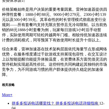
资费体系设计
价格策略始终是用户决策的重要考量因素。雷神加速器提供四
种弹性套餐：1888小时/88元、9000小时/279元、2300小时/139
元以及500小时/39元。其革命性的时长管理模式彻底改变行业
规则——所有套餐均支持无限次暂停且无冷却限制。以当前热
销的88元1888小时套餐为例，玩家每日游戏3小时后手动暂
停，实际使用周期可轻松跨越两年门槛。相较传统加速器连续
计费的消耗模式，同等预算下有效使用时长提升十倍以上。
综合来看，雷神加速器在技术架构层面依托海量节点形成网络
优势，在服务维度通过千款游戏支持展现包容性，在交互设计
上以智能提醒功能提升体验温度，在资费体系方面凭借灵活的
暂停机制实现超高性价比。这些特性共同构建起其独特的市场
竞争力，为不同游戏习惯的用户群体提供持久稳定的加速保
障。
相关攻略
More
+
拼多多投诉电话哪里找？ 拼多多投诉电话详细指南
12-
04