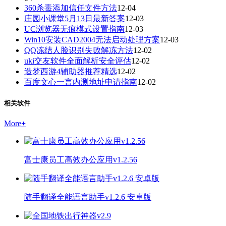
360杀毒添加信任文件方法
12-04
庄园小课堂5月13日最新答案
12-03
UC浏览器无痕模式设置指南
12-03
Win10安装CAD2004无法启动处理方案
12-03
QQ冻结人脸识别失败解冻方法
12-02
uki交友软件全面解析安全评估
12-02
造梦西游4辅助器推荐精选
12-02
百度文心一言内测地址申请指南
12-02
相关软件
More
+
富士康员工高效办公应用v1.2.56
随手翻译全能语言助手v1.2.6 安卓版