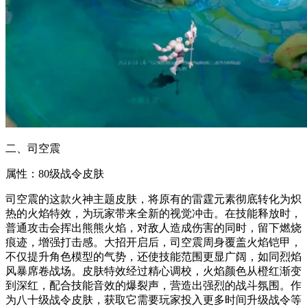
二、司空震
属性：80级战令皮肤
司空震的这款火神主题皮肤，将原有的雷霆元素彻底转化为炽
热的火焰特效，为玩家带来全新的视觉冲击。在技能释放时，
普通攻击会挥出熊熊火焰，对敌人造成伤害的同时，留下燃烧
痕迹，增强打击感。大招开启后，司空震周身覆盖火焰铠甲，
不仅提升角色模型的气势，还使技能范围更显广阔，如同烈焰
风暴席卷战场。皮肤特效经过精心调校，火焰颜色从橙红渐变
到深红，配合技能音效的爆裂声，营造出强烈的战斗氛围。作
为八十级战令皮肤，获取它需要玩家投入更多时间升级战令等