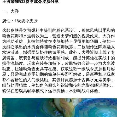
王者荣耀S33赛季战令皮肤分享
一、大乔
属性：1级战令皮肤
这款皮肤是之前爆料中提到的粉色系设计，整体风格以柔和的
粉色花瓣和水波特效为主，营造出梦幻般的视觉效果。大乔作
为辅助英雄，其技能特效在皮肤加持下显得更加华丽，例如一
技能召唤出的水流会伴随粉色花瓣飘落，二技能传送阵则融入
水波涟漪，增强团队协作的氛围感。此外，大乔近期上线了专
属装备，该装备与皮肤特效相辅相成，能提升英雄在实战中的
操作流畅度。玩家在装备加持下，皮肤特效会进一步放大水波
动态，让辅助角色更具存在感。获取这款一级战令皮肤相对容
易，只需完成赛季初期的简单任务即可解锁，是新手和老玩家
都不容错过的入门级奖励。其设计灵感源于古典水元素美学，
细节处理精致，例如角色服饰的褶皱和技能光影都经过优化，
确保在游戏高帧率模式下运行流畅，不影响战斗体验。