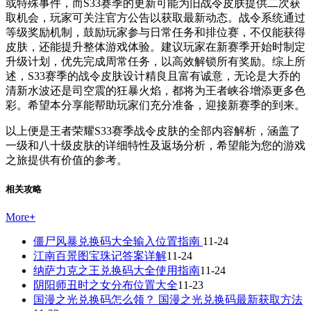
或特殊事件，而S33赛季的更新可能为旧战令皮肤提供二次获
取机会，玩家可关注官方公告以获取最新动态。战令系统通过
等级奖励机制，鼓励玩家参与日常任务和排位赛，不仅能获得
皮肤，还能提升整体游戏体验。建议玩家在新赛季开始时制定
升级计划，优先完成周常任务，以高效解锁所有奖励。综上所
述，S33赛季的战令皮肤设计精良且富有诚意，无论是大乔的
清新水波还是司空震的狂暴火焰，都将为王者峡谷增添更多色
彩。希望本分享能帮助玩家们充分准备，迎接新赛季的到来。
以上便是王者荣耀S33赛季战令皮肤的全部内容解析，涵盖了
一级和八十级皮肤的详细特性及返场分析，希望能为您的游戏
之旅提供有价值的参考。
相关攻略
More
+
僵尸风暴兑换码大全输入位置指南
11-24
江南百景图宝珠记答案详解
11-24
纳萨力克之王兑换码大全使用指南
11-24
阴阳师丑时之女分布位置大全
11-23
国漫之光兑换码怎么领？ 国漫之光兑换码最新获取方法