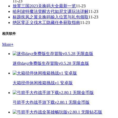
11-23
放置三国2023兑换码大全最新一览
11-23
哈利波特魔法觉醒古代如尼文课玩法详解
11-23
标题疾风之翼兑换码输入位置与礼包领取
11-23
绝区零正义伐木工隐藏任务获取指南
11-23
相关软件
More
+
迷你dayz免费版生存冒险v0.5.28 无限血版
大箱径停休闲推箱挑战v1 安卓版
弓箭手大作战手游下载v2.80.1 无限金币版