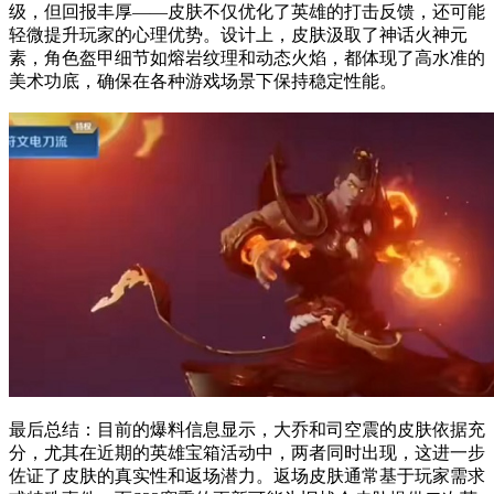
级，但回报丰厚——皮肤不仅优化了英雄的打击反馈，还可能
轻微提升玩家的心理优势。设计上，皮肤汲取了神话火神元
素，角色盔甲细节如熔岩纹理和动态火焰，都体现了高水准的
美术功底，确保在各种游戏场景下保持稳定性能。
最后总结：目前的爆料信息显示，大乔和司空震的皮肤依据充
分，尤其在近期的英雄宝箱活动中，两者同时出现，这进一步
佐证了皮肤的真实性和返场潜力。返场皮肤通常基于玩家需求