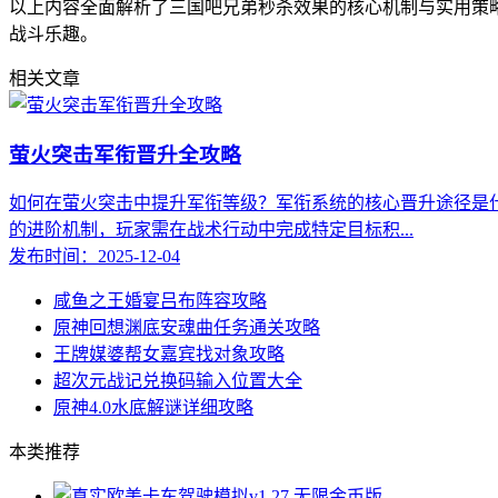
以上内容全面解析了三国吧兄弟秒杀效果的核心机制与实用策
战斗乐趣。
相关文章
萤火突击军衔晋升全攻略
如何在萤火突击中提升军衔等级？军衔系统的核心晋升途径是
的进阶机制，玩家需在战术行动中完成特定目标积...
发布时间：2025-12-04
咸鱼之王婚宴吕布阵容攻略
原神回想渊底安魂曲任务通关攻略
王牌媒婆帮女嘉宾找对象攻略
超次元战记兑换码输入位置大全
原神4.0水底解谜详细攻略
本类推荐