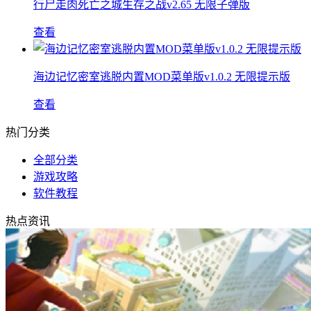
行尸走肉死亡之城生存之战v2.65 无限子弹版
查看
海边记忆密室逃脱内置MOD菜单版v1.0.2 无限提示版
查看
热门分类
全部分类
游戏攻略
软件教程
热点资讯