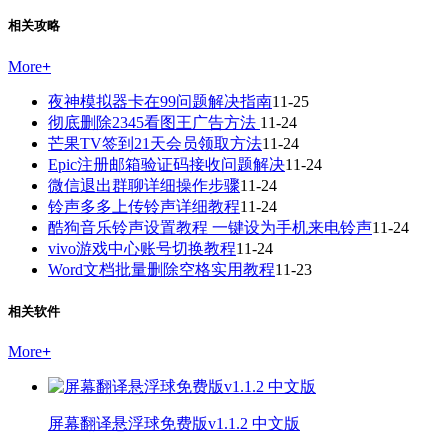
相关攻略
More
+
夜神模拟器卡在99问题解决指南
11-25
彻底删除2345看图王广告方法
11-24
芒果TV签到21天会员领取方法
11-24
Epic注册邮箱验证码接收问题解决
11-24
微信退出群聊详细操作步骤
11-24
铃声多多上传铃声详细教程
11-24
酷狗音乐铃声设置教程 一键设为手机来电铃声
11-24
vivo游戏中心账号切换教程
11-24
Word文档批量删除空格实用教程
11-23
相关软件
More
+
屏幕翻译悬浮球免费版v1.1.2 中文版