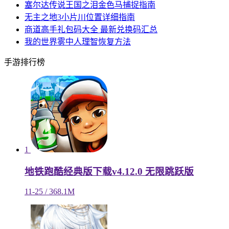
塞尔达传说王国之泪金色马捕捉指南
无主之地3小片川位置详细指南
商道高手礼包码大全 最新兑换码汇总
我的世界雾中人理智恢复方法
手游排行榜
1
地铁跑酷经典版下载v4.12.0 无限跳跃版
11-25 / 368.1M