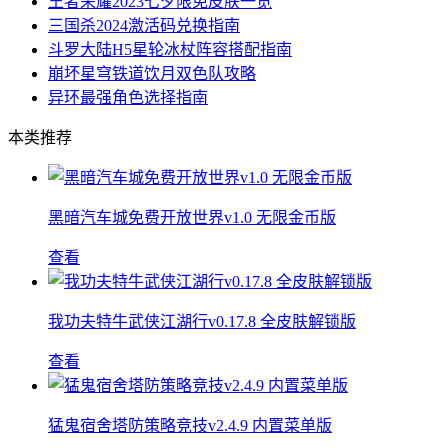
王者荣耀2023七夕限免皮肤一览
三国杀2024激活码兑换指南
斗罗大陆H5星轮冰杖阵容搭配指南
崩坏星穹铁道饮月双色队攻略
异环最强角色选择指南
本类推荐
黑暗汽车城免费开放世界v1.0 无限金币版
查看
我功夫特牛武侠江湖行v0.17.8 全皮肤解锁版
查看
猛鬼宿舍塔防策略竞技v2.4.9 内置菜单版