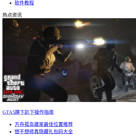
软件教程
热点资讯
GTA5蹲下趴下操作指南
方舟孤岛建家最佳位置推荐
想不想修真隐藏礼包码大全