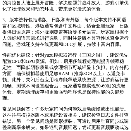
的海拉鲁大陆上展开冒险，解决谜题并战斗敌人。游戏引擎优
化了物理效果和动态环境，带来更沉浸式的体验。
3、版本选择包括港版、日版和海外版，每个版本支持不同语
言和区域特性。港版通常包含中文界面，适合亚洲玩家；日版
提供日语原声；海外版则覆盖英语等多元语言。玩家应根据个
人偏好和语言需求进行选购，同时注意版本兼容性以避免运行
问题。游戏还支持在线更新和DLC扩展，持续丰富内容库。
性能优化建议：针对yuzu模拟器运行《王国之泪》，建议优先
配置CPU和GPU资源。例如，启用多线程处理能提升帧率稳
定性，而降低阴影质量或纹理细节可减轻显卡负担。内存分配
方面，确保模拟器使用足够RAM（推荐8GB以上）以避免卡
顿。此外，关闭后台应用程序能释放系统资源，让游戏运行更
顺畅。测试不同设置组合后，玩家通常能实现50-60帧的流畅
体验。定期清理缓存和更新驱动程序也是保持性能的关键步
骤。
常见问题解答：许多玩家询问为何游戏启动缓慢或出现崩溃。
这往往与模拟器版本或系统设置相关，建议检查日志文件排查
错误。另一个常见问题是图形撕裂，可通过启用垂直同步或调
整刷新率来解决。如果遇到音频延迟，尝试更新音频驱动或选