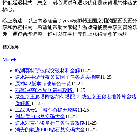
择低延迟模式。总之，耐心调试和逐步优化是获得理想体验的
核心。
综上所述，以上内容涵盖了yuzu模拟器王国之泪的配置设置分
享和教程指南，希望能帮助大家提升游戏流畅度并享受冒险乐
趣。通过合理调整，你可以在各种硬件上获得满意的表现。
相关攻略
More
+
鸣潮莫特斐技能突破材料全解
11-25
逆水寒手游母夜叉菜园子任务通关指南
11-25
原神4.2版本up池角色一览
11-25
部落冲突8本配兵最强攻略
11-25
咸鱼之王爬塔阵容如何搭配？ 咸鱼之王爬塔推荐阵容站
位解析
11-25
二战风云2手游军衔提升攻略
11-25
剑与盾2023兑换码大全
11-25
逆水寒言不谬坐标任务位置攻略
11-25
消失的轨迹1000钻石兑换码大全
11-25