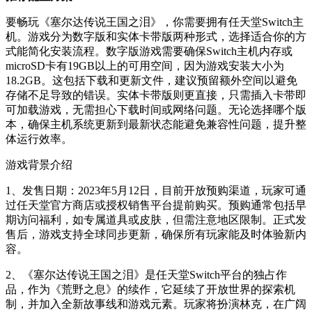
要畅玩《塞尔达传说王国之泪》，你需要拥有任天堂Switch主
机。游戏分为数字版和实体卡带版两种形式，选择适合你的方
式能简化安装流程。数字版游戏需要确保Switch主机内存或
microSD卡有19GB以上的可用空间，因为游戏安装大小为
18.2GB。这包括下载和更新文件，建议预留额外空间以避免
存储不足导致的错误。实体卡带版则更直接，只需插入卡带即
可加载游戏，无需担心下载时间或网络问题。无论选择哪个版
本，确保主机系统更新到最新状态能避免兼容性问题，提升整
体运行效率。
游戏背景介绍
1、发售日期：2023年5月12日，目前开放预购渠道，玩家可通
过任天堂官方商店或授权销售平台提前购买。预购通常包括早
期访问福利，如专属道具或皮肤，但需注意地区限制。正式发
售后，游戏支持全球同步更新，确保所有玩家能及时体验新内
容。
2、《塞尔达传说王国之泪》是任天堂Switch平台的独占作
品，作为《荒野之息》的续作，它延续了开放世界的探索机
制，并加入全新故事线和游戏元素。玩家将扮演林克，在广阔