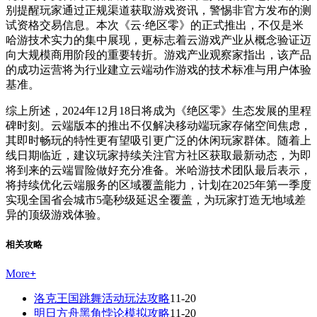
别提醒玩家通过正规渠道获取游戏资讯，警惕非官方发布的测
试资格交易信息。本次《云·绝区零》的正式推出，不仅是米
哈游技术实力的集中展现，更标志着云游戏产业从概念验证迈
向大规模商用阶段的重要转折。游戏产业观察家指出，该产品
的成功运营将为行业建立云端动作游戏的技术标准与用户体验
基准。
综上所述，2024年12月18日将成为《绝区零》生态发展的里程
碑时刻。云端版本的推出不仅解决移动端玩家存储空间焦虑，
其即时畅玩的特性更有望吸引更广泛的休闲玩家群体。随着上
线日期临近，建议玩家持续关注官方社区获取最新动态，为即
将到来的云端冒险做好充分准备。米哈游技术团队最后表示，
将持续优化云端服务的区域覆盖能力，计划在2025年第一季度
实现全国省会城市5毫秒级延迟全覆盖，为玩家打造无地域差
异的顶级游戏体验。
相关攻略
More
+
洛克王国跳舞活动玩法攻略
11-20
明日方舟黑角悖论模拟攻略
11-20