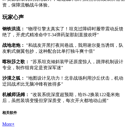
资，保障流畅战斗体验。
玩家心声
钢铁洪流：
"物理引擎太真实了！坦克过障碍时履带震动反馈
绝了，开虎式精准命中T-34弹药架那刻直接欢呼"
战地老炮：
"和战友开黑打夜间巷战，我用谢尔曼当诱饵，队
友豹式侧翼包抄，这种配合比单打独斗爽十倍"
喀秋莎之歌：
"苏系坦克倾斜装甲还原度惊人，跳弹机制设计
专业，制作组肯定是资深军迷"
沙漠之狐：
"地图设计见功力！北非战场利用沙丘伏击，机动
迂回战术比无脑冲锋有效得多"
机械师汤姆：
"改装系统深度超预期，给IS-2换装122毫米炮
后，虽然装填变慢但穿深质变，每次开火都地动山摇"
相关软件
More
+