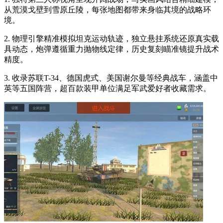
从荒漠戈壁到雪原丘陵，每张地图都带来身临其境的战略环
境。
2. 物理引擎精准模拟坦克运动轨迹，独立悬挂系统还原真实载
具动态，炮弹遵循重力抛物线定律，历史复刻瞄准镜提升战术
精度。
3. 收录苏联T-34、德国虎式、美国谢尔曼等经典战车，涵盖中
英等五国阵营，超百款装甲单位满足军武爱好者收藏需求。