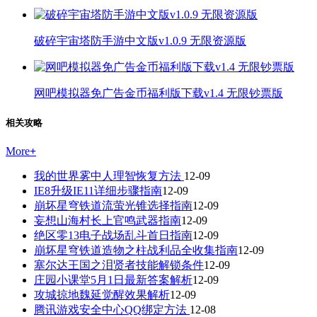
破碎宇宙塔防手游中文版v1.0.9 无限资源版
网吧模拟器免广告金币福利版下载v1.4 无限钞票版
相关攻略
More
+
我的世界雾中人理智恢复方法
12-09
IE8升级IE11详细步骤指南
12-09
崩坏星穹铁道流萤光锥选择指南
12-09
妄想山海村长上官鸣武器指南
12-09
绝区零13电子战场乱斗首日指南
12-09
崩坏星穹铁道造物之柱战利品全收集指南
12-09
塞尔达王国之泪贤者技能解锁条件
12-09
庄园小课堂5月1日最新答案解析
12-09
攻城掠地魏延觉醒效果解析
12-09
腾讯游戏安全中心QQ绑定方法
12-08