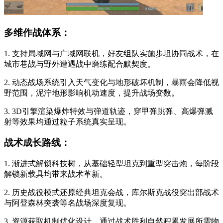
多维作战体系：
1. 支持局域网与广域网联机，好友组队实施步坦协同战术，在
城市巷战与野外遭遇战中磨练配合默契度。
2. 动态战场系统引入天气变化与地形破坏机制，暴雨会降低视
野范围，泥泞地形影响机动速度，提升战场变数。
3. 3D引擎渲染爆炸特效与弹道轨迹，穿甲弹跳弹、高爆弹溅
射等效果均通过粒子系统真实呈现。
战术成长路线：
1. 渐进式解锁科技树，从基础轻型坦克到重型突击炮，每阶段
解锁新载具均带来战术革新。
2. 历史战役模式还原经典坦克会战，库尔斯克战役突出部战术
与阿登森林突袭等名战场深度复现。
3. 资源获取机制优化设计，通过战术胜利自然积累发展所需物