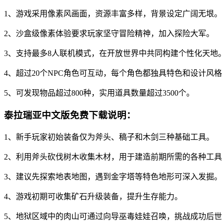
1、游戏采用像素风画面，资源丰富多样，背景设定广阔无垠。
2、沙盒级像素体验要求玩家坚守冒险精神，加入探险大军。
3、支持最多8人联机模式，在开放世界中共同构建个性化天地
4、超过20个NPC角色可互动，每个角色都独具特色和设计风
5、可发现物品超过800种，实用道具数量超过3500个。
泰拉瑞亚中文版免费下载说明：
1、新手玩家初始装备仅为斧头、稿子和木剑三种基础工具。
2、利用斧头砍伐树木收集木材，用于建造前期所需的各种工
3、建议先探索地表地图，遇到金字塔等特色地形可深入发掘。
4、游戏初期可收集矿石升级装备，提升生存能力。
5、地狱区域中的肉山可通过向导巫毒娃娃召唤，挑战成功后