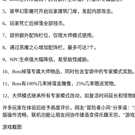
5、装甲幻影魔可开启玩家建筑门扉，发起内部攻击。
6、玩家死亡后掉落全部钱币。
7、提供额外配饰栏位，仅限大师模式使用。
8、通过恶魔之心增加配饰栏，最多可达7个。
9、NPC生命值大幅降低，易受敌怪威胁。
10、Boss掉落专属大师物品，同时包含宝袋中的专家模式奖励
11、Boss有100%几率掉落金雕像，25%几率赠送宠物。
12、大师模式继承所有专家模式改动，如复活时间延长和怪物
许多玩家在体验后给予高度评价，网友"冒险者小风"分享道：
版操作流畅，联机功能让朋友间协作建造变得乐趣无穷。"游
游戏截图