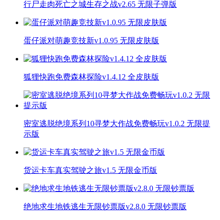
行尸走肉死亡之城生存之战v2.65 无限子弹版
蛋仔派对萌趣竞技新v1.0.95 无限皮肤版
狐狸快跑免费森林探险v1.4.12 全皮肤版
密室逃脱绝境系列10寻梦大作战免费畅玩v1.0.2 无限提
示版
货运卡车真实驾驶之旅v1.5 无限金币版
绝地求生地铁逃生无限钞票版v2.8.0 无限钞票版