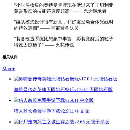
"小时候收集的奥特曼卡牌现在活过来了！贝利亚
黄昏形态的技能还原度超高" —— 光之继承者
"组队模式设计很有新意，和好友发动合体光线时
的特效震撼" —— 宇宙警备队员
"装备改造系统比想象中丰富，彩装觉醒后的粒子
特效太惊艳了" —— 火花传说
相关软件
More
+
奥特曼传奇英雄无限钻石畅玩v17.0.1 无限钻石版
猎人酋长免费手游下载v2.9.11 中文版