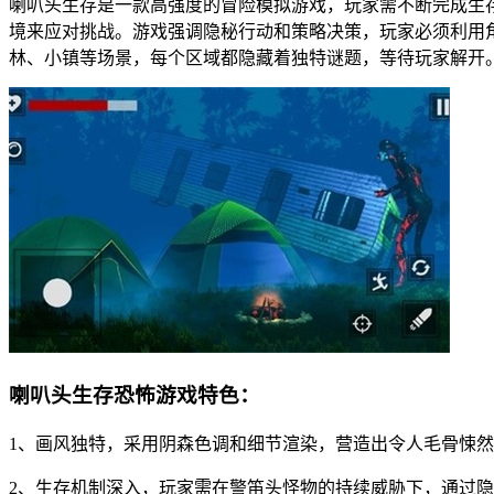
喇叭头生存是一款高强度的冒险模拟游戏，玩家需不断完成生
境来应对挑战。游戏强调隐秘行动和策略决策，玩家必须利用
林、小镇等场景，每个区域都隐藏着独特谜题，等待玩家解开
喇叭头生存恐怖游戏特色：
1、画风独特，采用阴森色调和细节渲染，营造出令人毛骨悚
2、生存机制深入，玩家需在警笛头怪物的持续威胁下，通过