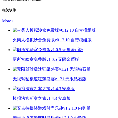
相关软件
More
+
火柴人模拟沙盒免费版v0.12.10 自带模组版
厕所实验室免费版v1.0.5 无限金币版
无限驾驶极速狂飙盛宴v1.21 无限钻石版
模拟法官断案之旅v1.4.3 安卓版
安吉拉换装游戏时尚乐趣v1.2.1.0 内购版