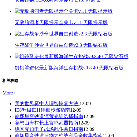
无敌脑洞者无限提示全关卡v1.1 无限提示版
生存战争沙盒世界自由创造v2.3 无限钻石版
饥饿鲨进化最新版海洋生存挑战v9.8.40 无限钻石版
相关攻略
More
+
我的世界雾中人理智恢复方法
12-09
IE8升级IE11详细步骤指南
12-09
崩坏星穹铁道流萤光锥选择指南
12-09
妄想山海村长上官鸣武器指南
12-09
绝区零13电子战场乱斗首日指南
12-09
崩坏星穹铁道造物之柱战利品全收集指南
12-09