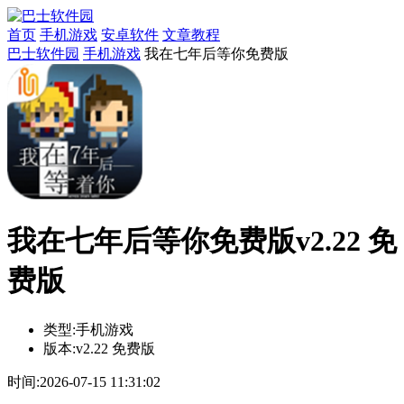
首页
手机游戏
安卓软件
文章教程
巴士软件园
手机游戏
我在七年后等你免费版
我在七年后等你免费版v2.22 免
费版
类型:
手机游戏
版本:
v2.22 免费版
时间:
2026-07-15 11:31:02