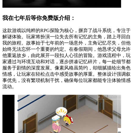
我在七年后等你免费版介绍：
这款游戏以纯粹的RPG探险为核心，摒弃了战斗系统，专注于
解谜体验。玩家将扮演一位失去所有记忆的主角，踏上寻回自
我的旅程。故事始于七年前的一场意外，主角记忆尽失，但他
始终无法忘怀一个重要的约定。在春假期间，他恳求父母允许
他重返故乡，由此展开一段扣人心弦的冒险。游戏流程中，玩
家通过与环境互动和对话，逐步拼凑记忆碎片，每一处细节都
服务于剧情的深度发展。像素风格虽简约，却细腻描绘出角色
情感，让玩家在轻松点击中感受故事的厚重。整体设计强调叙
事优先，没有繁琐机制干扰，确保每位玩家都能专注体验情感
流动。