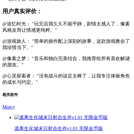
用户真实评价：
@追忆时光： "玩完后我久久不能平静，剧情太感人了，像素
风格反而让情感更纯粹。"
@游戏旅人： "简单的操作配上深刻的故事，这款游戏教会了
我珍惜当下。"
@像素之梦： "音乐和独白完美结合，我推荐给所有喜欢解谜
的朋友。"
@心灵探索者： "没有战斗的设定太棒了，让我专注体验角色
的成长与约定。"
相关软件
More
+
逃离生化城末日射击生存v1.01 无限金币版