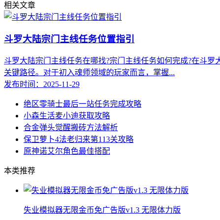
相关文章
斗罗大陆宗门主线任务位置指引
斗罗大陆宗门主线任务在哪找?宗门主线任务如何完成?在斗
关键路径。对于初入魂师领域的玩家而言，掌握...
发布时间：2025-11-29
绝区零骑士最后一站任务完成攻略
小森生活麦小迪获取攻略
合金弹头觉醒搬砖方法解析
保卫萝卜4法老归来第113关攻略
原神诺艾尔角色最佳搭配
本类推荐
失业模拟器无限金币免广告版v1.3 无限体力版