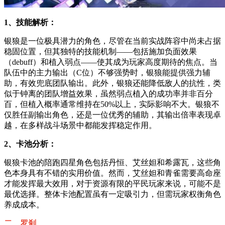
1、技能解析：
银狼是一位极具潜力的角色，尽管在当前实战阵容中尚未占据
稳固位置，但其独特的技能机制——包括施加负面效果
（debuff）和植入弱点——使其成为玩家高度期待的焦点。当
队伍中的主力输出（C位）不够强势时，银狼能提供强力辅
助，有效兜底团队输出。此外，银狼还能降低敌人的抗性，类
似于钟离的团队增益效果，虽然弱点植入的成功率并非百分
百，但植入概率通常维持在50%以上，实际影响不大。银狼不
仅胜任副输出角色，还是一位优秀的辅助，其输出倍率表现卓
越，在多样战斗场景中都能发挥稳定作用。
2、卡池分析：
银狼卡池的陪跑四星角色包括丹恒、艾丝妲和希露瓦，这些角
色本身具有不错的实用价值。然而，艾丝妲和青雀需要高命座
才能发挥最大效用，对于资源有限的平民玩家来说，可能不是
最优选择。整体卡池配置虽有一定吸引力，但需玩家权衡角色
养成成本。
二、罗刹