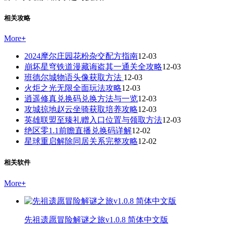
相关攻略
More
+
2024摩尔庄园花粉杂交配方指南
12-03
崩坏星穹铁道漫藏诲盗其一通关全攻略
12-03
班德尔城物语头像获取方法
12-03
火炬之光无限全面玩法攻略
12-03
逍遥修真兑换码兑换方法与一览
12-03
攻城掠地赵云坐骑获取培养攻略
12-03
英雄联盟至臻礼赠入口位置与领取方法
12-03
绝区零1.1前瞻直播兑换码详解
12-02
星球重启解除同居关系完整攻略
12-02
相关软件
More
+
先祖遗愿冒险解谜之旅v1.0.8 简体中文版