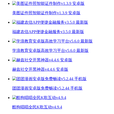
美图证件照智能证件制作v1.3.9 安卓版
福建农信APP便捷金融服务v3.5.0 最新版
学浪教育安卓版高效学习平台v5.6.0 最新版
赫兹社交开黑神器v4.4.6 安卓版
团团漫画安卓版免费畅读v5.2.44 手机版
酷狗唱唱全民K歌互动v4.9.4