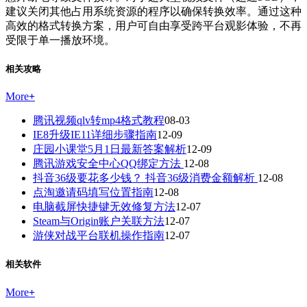
建议关闭其他占用系统资源的程序以确保转换效率。通过这种
高效的格式转换方案，用户可自由享受跨平台观影体验，不再
受限于单一播放环境。
相关攻略
More
+
腾讯视频qlv转mp4格式教程
08-03
IE8升级IE11详细步骤指南
12-09
庄园小课堂5月1日最新答案解析
12-09
腾讯游戏安全中心QQ绑定方法
12-08
抖音36级要花多少钱？ 抖音36级消费金额解析
12-08
点淘邀请码填写位置指南
12-08
电脑截屏快捷键无效修复方法
12-07
Steam与Origin账户关联方法
12-07
游侠对战平台联机操作指南
12-07
相关软件
More
+