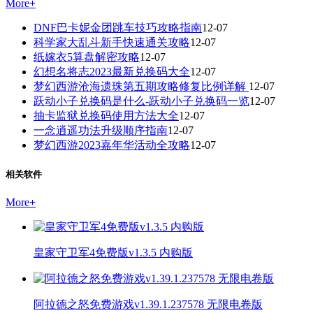
More
+
DNF巴卡妮金团跳车技巧攻略指南
12-07
科学家大乱斗新手快速通关攻略
12-07
纸嫁衣5算盘解密攻略
12-07
幻想名将志2023最新兑换码大全
12-07
梦幻西游沧海遗珠第五期攻略修复比例详解
12-07
跃动小子兑换码是什么-跃动小子兑换码一览
12-07
抽卡监狱兑换码使用方法大全
12-07
一念逍遥功法升级顺序指南
12-07
梦幻西游2023嘉年华活动全攻略
12-07
相关软件
More
+
皇家守卫军4免费版v1.3.5 内购版
阿拉德之怒免费游戏v1.39.1.237578 无限电卷版