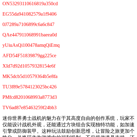
ON53293110616819a350cd
EG55da941082579a1f9406
0J7289a7106899c6a6c847
QAe447911068991baeea0d
yUiuAsQi100478amqQiEmq
AFD54F51839879gg225ce
XId7d92d10579328154e6f
MK5dcb5d10579364b5e8fa
TU3f89e5784123025bc426
PMfcd8201068993a8773d3
TV6ad87e85463259f24bb3
迷你世界勇士战机的魅力在于其高度自由的创作系统，玩家不
仅能设计战机外观，还能通过方块组合实现独特功能，如加速
引擎或防御装甲。这种玩法鼓励创新思维，让冒险之旅更加个