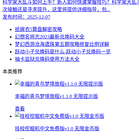
科学家大乱斗如何上手？新人如何快速掌握技巧？科学家大乱
次接触还是寻求提升，这里将提供详细指导，包...
发布时间：2025-12-07
纸嫁衣5算盘解密攻略
幻想名将志2023最新兑换码大全
梦幻西游沧海遗珠第五期攻略修复比例详解
跃动小子兑换码是什么-跃动小子兑换码一览
抽卡监狱兑换码使用方法大全
本类推荐
幸福的青鸟梦境旅程v1.1.0 无限提示版
查看
技校挖掘机中文免费版v1.0 无限金币版