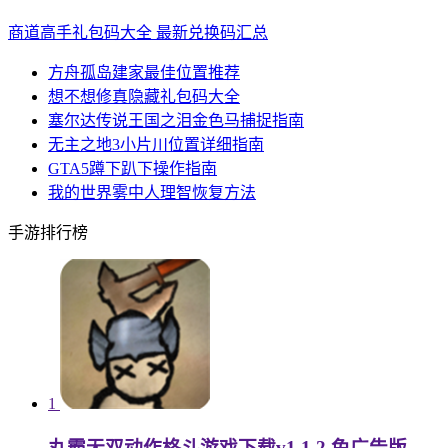
商道高手礼包码大全 最新兑换码汇总
方舟孤岛建家最佳位置推荐
想不想修真隐藏礼包码大全
塞尔达传说王国之泪金色马捕捉指南
无主之地3小片川位置详细指南
GTA5蹲下趴下操作指南
我的世界雾中人理智恢复方法
手游排行榜
1
丸霸无双动作格斗游戏下载v1.1.2 免广告版