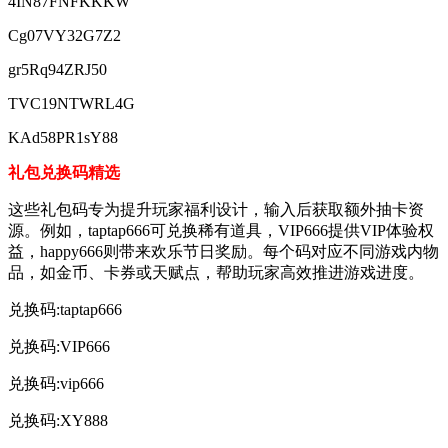
4IN87FNFKKKW
Cg07VY32G7Z2
gr5Rq94ZRJ50
TVC19NTWRL4G
KAd58PR1sY88
礼包兑换码精选
这些礼包码专为提升玩家福利设计，输入后获取额外抽卡资
源。例如，taptap666可兑换稀有道具，VIP666提供VIP体验权
益，happy666则带来欢乐节日奖励。每个码对应不同游戏内物
品，如金币、卡券或天赋点，帮助玩家高效推进游戏进度。
兑换码:taptap666
兑换码:VIP666
兑换码:vip666
兑换码:XY888