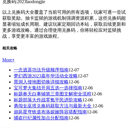
兑换码:2023laodongjie
以上兑换码大全覆盖了当前可用的所有选项，玩家可逐一尝试
获取奖励。抽卡监狱的游戏机制强调资源积累，这些兑换码能
显著缩短成长周期。建议玩家定期回访本站，获取后续更新和
更多游戏攻略。通过合理使用兑换码，你将轻松应对监狱挑
战，享受更丰富的游戏旅程。
相关攻略
More
+
一念逍遥功法升级顺序指南
12-07
梦幻西游2023嘉年华活动全攻略
12-07
黑洞入侵地图切换详细攻略
12-06
宝可梦大集结开局五选一选择指南
12-06
标题奉天白事铺第三章图文解密全流程
12-06
标题部落大作战零氪平民进阶攻略
12-06
勇闯女巫塔兑换码获取方法与最新大全
12-06
崩坏星穹铁道布洛妮娅阵容搭配指南
12-06
捕盗行纪属性加点分配指南
12-06