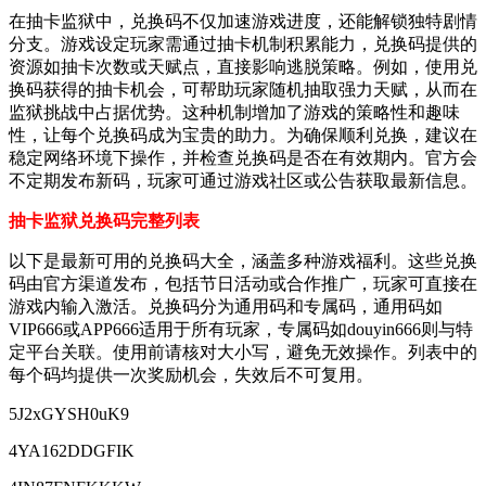
在抽卡监狱中，兑换码不仅加速游戏进度，还能解锁独特剧情
分支。游戏设定玩家需通过抽卡机制积累能力，兑换码提供的
资源如抽卡次数或天赋点，直接影响逃脱策略。例如，使用兑
换码获得的抽卡机会，可帮助玩家随机抽取强力天赋，从而在
监狱挑战中占据优势。这种机制增加了游戏的策略性和趣味
性，让每个兑换码成为宝贵的助力。为确保顺利兑换，建议在
稳定网络环境下操作，并检查兑换码是否在有效期内。官方会
不定期发布新码，玩家可通过游戏社区或公告获取最新信息。
抽卡监狱兑换码完整列表
以下是最新可用的兑换码大全，涵盖多种游戏福利。这些兑换
码由官方渠道发布，包括节日活动或合作推广，玩家可直接在
游戏内输入激活。兑换码分为通用码和专属码，通用码如
VIP666或APP666适用于所有玩家，专属码如douyin666则与特
定平台关联。使用前请核对大小写，避免无效操作。列表中的
每个码均提供一次奖励机会，失效后不可复用。
5J2xGYSH0uK9
4YA162DDGFIK