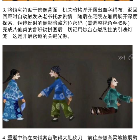
3. 将镇宅符贴于佛像背面，机关暗格弹开露出血字绢布。返回
回廊时自动触发灰老爷托梦剧情，随后在宅院左厢房展开深度
探索。铜镜反射的倒影暗藏方位密码（需调整视角至45度），
完成八仙桌的鲁班锁拼图后，切记用烛台点燃悬挂的引魂灯
笼，这是开启密道的关键光源。
4. 重返中街在肉铺案台取得大肚砍刀，前往东侧高粱地施展劈