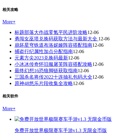
相关攻略
More
+
标题部落大作战零氪平民进阶攻略
12-06
勇闯女巫塔兑换码获取方法与最新大全
12-06
崩坏星穹铁道布洛妮娅阵容搭配指南
12-06
捕盗行纪属性加点分配指南
12-06
元素方尖2023兑换码最新
12-06
小冰冰传奇怀旧服屠芙阵容搭配攻略
12-06
最终幻想16恐狼脚链获取指南
12-06
三国杀名将传2022十连抽礼包码大全
12-06
原神48悠乐片段收集全攻略
12-06
相关软件
More
+
免费开放世界极限赛车手游v1.3 无限金币版