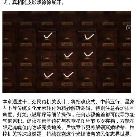
式，真相随皮影戏徐徐展开。
本章通过十二处民俗机关设计，将招魂仪式、中药五行、星象
占卜等传统文化元素转化为精妙解谜逻辑。特别注意香炉插香
角度、灯笼点燃顺序等细节操作，任何步骤偏差都可能导致怨
气值累积。建议在佛堂镇符与教堂星图环节多次存档，方能在
限定魂魄值内达成完美通关。后续章节更将解锁冥婚轿辇、棺
椁机关等深度谜题，持续探索这个光怪陆离的民俗志异世界。