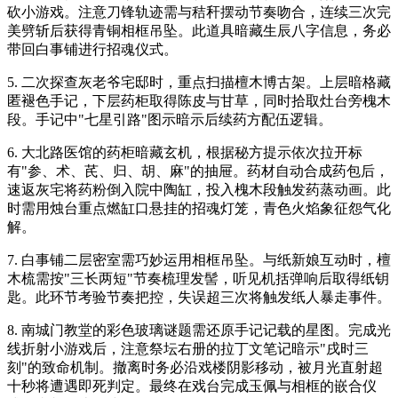
砍小游戏。注意刀锋轨迹需与秸秆摆动节奏吻合，连续三次完
美劈斩后获得青铜相框吊坠。此道具暗藏生辰八字信息，务必
带回白事铺进行招魂仪式。
5. 二次探查灰老爷宅邸时，重点扫描檀木博古架。上层暗格藏
匿褪色手记，下层药柜取得陈皮与甘草，同时拾取灶台旁槐木
段。手记中"七星引路"图示暗示后续药方配伍逻辑。
6. 大北路医馆的药柜暗藏玄机，根据秘方提示依次拉开标
有"参、术、芪、归、胡、麻"的抽屉。药材自动合成药包后，
速返灰宅将药粉倒入院中陶缸，投入槐木段触发药蒸动画。此
时需用烛台重点燃缸口悬挂的招魂灯笼，青色火焰象征怨气化
解。
7. 白事铺二层密室需巧妙运用相框吊坠。与纸新娘互动时，檀
木梳需按"三长两短"节奏梳理发髻，听见机括弹响后取得纸钥
匙。此环节考验节奏把控，失误超三次将触发纸人暴走事件。
8. 南城门教堂的彩色玻璃谜题需还原手记记载的星图。完成光
线折射小游戏后，注意祭坛右册的拉丁文笔记暗示"戌时三
刻"的致命机制。撤离时务必沿戏楼阴影移动，被月光直射超
十秒将遭遇即死判定。最终在戏台完成玉佩与相框的嵌合仪