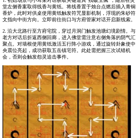
1. 初始场景与小耳朵对话获取关键道具"残破玉佩"，随后在灵
堂左侧香案取得线香与黄纸。将线香置于烛台点燃后插入青铜
香炉，此时对供桌使用黄纸触发符咒显影机制，浮现的朱砂符
文指向中街方向。立即前往街口与方府管家对话开启新线索。
2. 沿大北路行至方府宅院，穿过月洞门触发池塘幻境剧情。与
老方对话后折返西侧回廊，进入佛堂需注意右侧角落的阴气汇
聚点。对墙根使用黄纸激活五行阵小游戏，通过旋转卦象使中
央震位亮起，成功获取五岳镇宅符。此处需把握三次试错机
会，否则会触发怨灵追击事件。