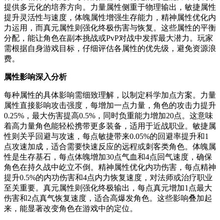
提供多元化的培养方向。力量属性侧重于物理输出，敏捷属性
提升灵活性与速度，体魄属性增强生存能力，精神属性优化内
力运用，而真元属性则强化终极伤害与恢复。这些属性的平衡
分配，能让角色在副本挑战或PvP对战中发挥最大潜力。玩家
需根据自身游戏目标，仔细评估各属性的优先级，避免资源浪
费。
属性影响深入分析
每种属性的具体影响需细致理解，以制定科学加点方案。力量
属性直接影响攻击强度，每增加一点力量，角色的攻击力提升
0.25%，最大伤害提高0.5%，同时负重能力增加20点。这意味
着高力量角色能轻松携带更多装备，适用于近战职业。敏捷属
性则关乎回避与攻速，每点敏捷带来0.05%的回避率提升和1
点攻速加成，适合需要快速反应的远程或刺客类角色。体魄属
性是生存基石，每点体魄增加30点气血和4点回气速度，确保
角色在持久战中屹立不倒。精神属性优化内功伤害，每点精神
提升0.5%的内功伤害和4点内力恢复速度，对法师或治疗职业
至关重要。真元属性则强化终极输出，每点真元增加1点最大
伤害和2点真气恢复速度，适合高爆发角色。这些影响叠加起
来，能显著改变角色在游戏中的定位。