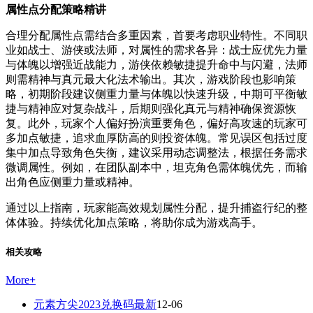
属性点分配策略精讲
合理分配属性点需结合多重因素，首要考虑职业特性。不同职
业如战士、游侠或法师，对属性的需求各异：战士应优先力量
与体魄以增强近战能力，游侠依赖敏捷提升命中与闪避，法师
则需精神与真元最大化法术输出。其次，游戏阶段也影响策
略，初期阶段建议侧重力量与体魄以快速升级，中期可平衡敏
捷与精神应对复杂战斗，后期则强化真元与精神确保资源恢
复。此外，玩家个人偏好扮演重要角色，偏好高攻速的玩家可
多加点敏捷，追求血厚防高的则投资体魄。常见误区包括过度
集中加点导致角色失衡，建议采用动态调整法，根据任务需求
微调属性。例如，在团队副本中，坦克角色需体魄优先，而输
出角色应侧重力量或精神。
通过以上指南，玩家能高效规划属性分配，提升捕盗行纪的整
体体验。持续优化加点策略，将助你成为游戏高手。
相关攻略
More
+
元素方尖2023兑换码最新
12-06