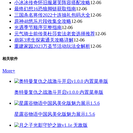
小冰冰传奇怀旧服屠芙阵容搭配攻略
12-06
最终幻想16恐狼脚链获取指南
12-06
三国杀名将传2022十连抽礼包码大全
12-06
原神48悠乐片段收集全攻略
12-06
光遇季节顺序完整指南
12-06
元气骑士前传美杜莎套法老套选择推荐
12-06
崩坏3求生探索通关攻略详解
12-06
重建家园2023万圣节活动玩法全解析
12-06
相关软件
More
+
奥特曼复仇之战激斗开启v1.0.0 内置菜单版
星露谷物语中国风美化版魅力展示1.5.6