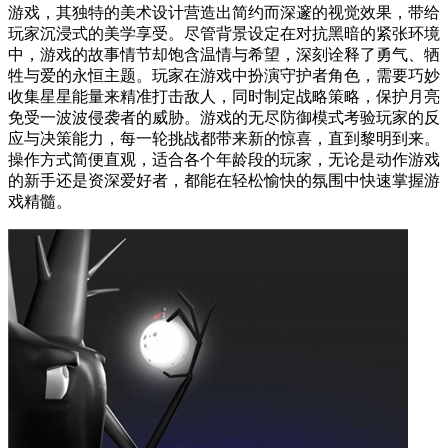
游戏，其独特的美术设计营造出简约而深邃的视觉效果，带给
玩家沉浸式的美学享受。尽管背景设定在对抗黑暗的紧张环境
中，游戏的故事情节却饱含温情与希望，深刻诠释了勇气、牺
牲与爱的永恒主题。玩家在游戏中扮演守护者角色，需要巧妙
收集星星能量来精准打击敌人，同时制定战略策略，保护月亮
免受一波波侵袭者的威胁。游戏的无尽防御模式考验玩家的反
应与决策能力，每一轮挑战都带来新的惊喜，直到黎明到来。
操作方式简便直观，适合各个年龄段的玩家，无论是动作游戏
的新手还是资深爱好者，都能在轻松愉快的氛围中快速掌握游
戏精髓。