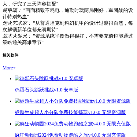
大，研究了三天阵容搭配"
装甲喵：
"画面精致不耗电，通勤时玩两局刚好，军团战的设
计特别热血"
炮火艺术家：
"从普通坦克到科幻机甲的设计过渡很自然，每
次解锁新单位都充满期待"
战术大师兄：
"资源系统平衡做得很好，不需要充值也能通过
策略通关高难章节"
相关软件
More
+
鸡蛋石头跳跃挑战v1.0 安卓版
标题生成超人小分队免费技能畅玩v1.0.0 无限资源版
疯狂动物园2024免费动物跑酷之旅v4.0.0 无限充值版