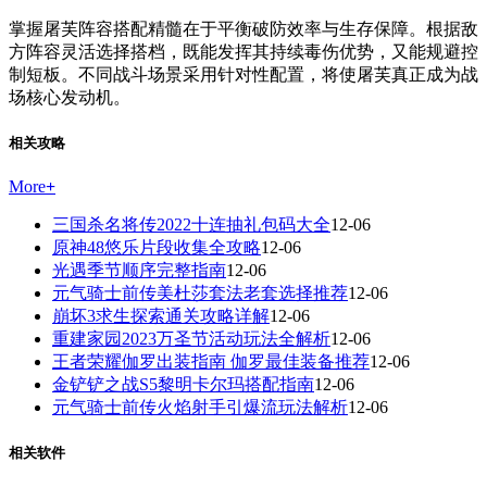
掌握屠芙阵容搭配精髓在于平衡破防效率与生存保障。根据敌
方阵容灵活选择搭档，既能发挥其持续毒伤优势，又能规避控
制短板。不同战斗场景采用针对性配置，将使屠芙真正成为战
场核心发动机。
相关攻略
More
+
三国杀名将传2022十连抽礼包码大全
12-06
原神48悠乐片段收集全攻略
12-06
光遇季节顺序完整指南
12-06
元气骑士前传美杜莎套法老套选择推荐
12-06
崩坏3求生探索通关攻略详解
12-06
重建家园2023万圣节活动玩法全解析
12-06
王者荣耀伽罗出装指南 伽罗最佳装备推荐
12-06
金铲铲之战S5黎明卡尔玛搭配指南
12-06
元气骑士前传火焰射手引爆流玩法解析
12-06
相关软件