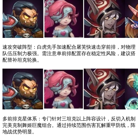
速攻突破阵型：白虎先手加速配合屠芙快速击穿前排，对物理
队伍压制力极强。需注意单前排配置存在稳定性风险，建议搭
配替补坦克轮换。
多前排克星体系：专门针对三坦克以上阵容设计，反切入机制
完美克制舞姬巨魔组合。通过持续范围伤害瓦解重甲防线，阵
地战优势明显。