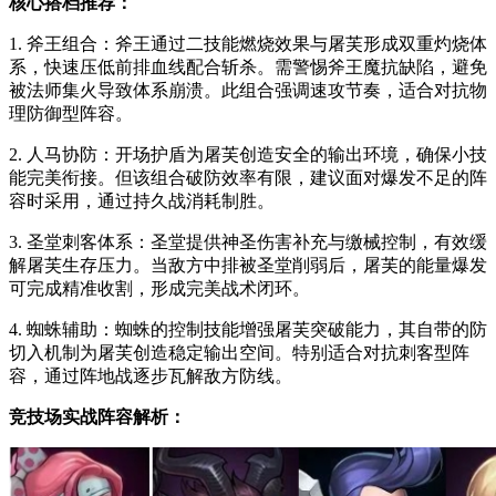
核心搭档推荐：
1. 斧王组合：斧王通过二技能燃烧效果与屠芙形成双重灼烧体
系，快速压低前排血线配合斩杀。需警惕斧王魔抗缺陷，避免
被法师集火导致体系崩溃。此组合强调速攻节奏，适合对抗物
理防御型阵容。
2. 人马协防：开场护盾为屠芙创造安全的输出环境，确保小技
能完美衔接。但该组合破防效率有限，建议面对爆发不足的阵
容时采用，通过持久战消耗制胜。
3. 圣堂刺客体系：圣堂提供神圣伤害补充与缴械控制，有效缓
解屠芙生存压力。当敌方中排被圣堂削弱后，屠芙的能量爆发
可完成精准收割，形成完美战术闭环。
4. 蜘蛛辅助：蜘蛛的控制技能增强屠芙突破能力，其自带的防
切入机制为屠芙创造稳定输出空间。特别适合对抗刺客型阵
容，通过阵地战逐步瓦解敌方防线。
竞技场实战阵容解析：