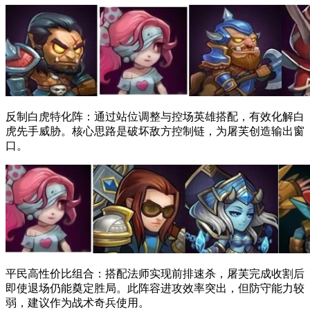
反制白虎特化阵：通过站位调整与控场英雄搭配，有效化解白
虎先手威胁。核心思路是破坏敌方控制链，为屠芙创造输出窗
口。
平民高性价比组合：搭配法师实现前排速杀，屠芙完成收割后
即使退场仍能奠定胜局。此阵容进攻效率突出，但防守能力较
弱，建议作为战术奇兵使用。