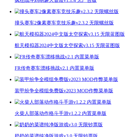
疯狂战斗鸡萌趣大冒险v1.1.4 无广告版
撞头赛车2像素赛车竞技乐趣v2.3.2 无限螺丝版
航天模拟器2024中文版太空探索v3.15 无限蓝图版
FR传奇赛车漂移挑战v2.1 内置菜单版
装甲纷争全模组免费版v2023 MOD作弊菜单版
火柴人部落动作格斗手游v1.2.2 内置菜单版
奶奶的菜谱纯净版游戏v3.0 无限钞票版