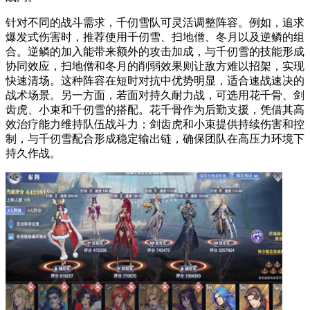
针对不同的战斗需求，千仞雪队可灵活调整阵容。例如，追求
爆发式伤害时，推荐使用千仞雪、扫地僧、冬月以及逆鳞的组
合。逆鳞的加入能带来额外的攻击加成，与千仞雪的技能形成
协同效应，扫地僧和冬月的削弱效果则让敌方难以招架，实现
快速清场。这种阵容在短时对抗中优势明显，适合速战速决的
战术场景。另一方面，若面对持久耐力战，可选用花千骨、剑
齿虎、小束和千仞雪的搭配。花千骨作为后勤支援，凭借其高
效治疗能力维持队伍战斗力；剑齿虎和小束提供持续伤害和控
制，与千仞雪配合形成稳定输出链，确保团队在高压力环境下
持久作战。