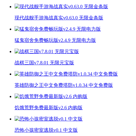
现代战舰手游海战真实v0.63.0 无限金条版
猛鬼宿舍免费畅玩版v2.4.9 无限电力版
战棋三国v7.8.01 无限元宝版
英雄防御之王中文免费塔防v1.0.34 中文免费版
饥饿荒野免费最新版v2.6 内购版
恐怖小孩密室逃脱v0.1 中文版