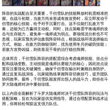
阵容的实战配合至关重要，千仞雪队的技能释放时机需精准把
握。在战斗初期，当敌方尚未形成有效攻势时，应立即发动千
仞雪的核心技能，给予对手沉重打击。这不仅能打乱敌方节
奏，还能为己方赢得主动权。同时，挂点策略需平衡魂师的攻
击与生存能力，避免单一魂师成为弱点。赛场情况分析也不可
忽视，玩家应预先评估敌我阵容特点，根据战场环境选择输出
方式。例如，在敌方防御较强时，优先使用冬月的破防技能；
若敌方攻势凶猛，则依靠花千骨的治疗稳住阵脚。
总体而言，千仞雪队阵容的搭配需综合考虑魂师技能、挂点分
配和战场变数。主动技能是魂师比赛能力的核心，因此挂点设
置应注重强化关键属性，确保千仞雪在输出时兼顾自身防护。
通过反复实战演练，玩家能熟练掌握阵容切换技巧，提升团队
协同效率。最终，千仞雪队能发挥出惊人的战斗力，助你在斗
罗大陆魂师对决中屡创佳绩。
以上内容全面解析了斗罗大陆魂师对决千仞雪队阵容的玩法与
搭配策略，旨在为玩家提供实用指导。通过合理配置和战术运
用，你将轻松驾驭这支强力队伍。