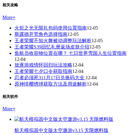
相关攻略
More
+
火炬之光无限礼包码使用位置指南
12-05
斯露德开荒角色选择指南
12-05
王者荣耀不知火舞被动调整玩法解析
12-05
王者荣耀S39回忆礼册返场皮肤介绍
12-05
鱼航员收容物位置在哪？ 七日世界雪国人生位置指南
12-04
放逐游戏情怀回归玩法攻略
12-04
王者荣耀七夕口令获取指南
12-04
忍者必须死311月17日兑换码大全
12-04
原神绯樱绣球获取方法及用途解析
12-04
相关软件
More
+
航天模拟器中文版太空遨游v3.15 无限燃料版