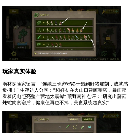
玩家真实体验
雨林探险家留言："连续三晚蹲守终于猎到野猪那刻，成就感
爆棚！" 生存达人分享："和好友在火山口建瞭望塔，暴雨夜
看着闪电照亮整个营地太震撼" 荒野厨神点评："研究出蘑菇
炖蛇肉食谱后，健康值再也不掉，美食系统超真实"