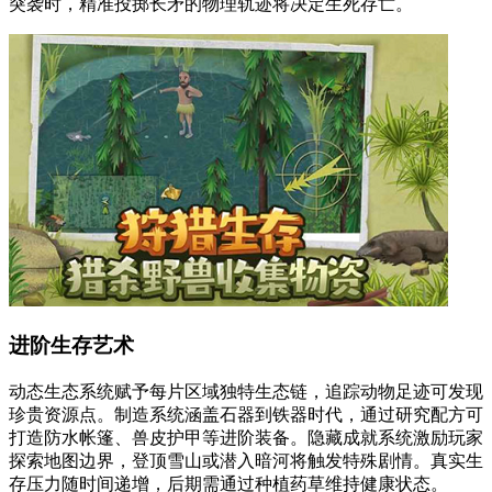
突袭时，精准投掷长矛的物理轨迹将决定生死存亡。
进阶生存艺术
动态生态系统赋予每片区域独特生态链，追踪动物足迹可发现
珍贵资源点。制造系统涵盖石器到铁器时代，通过研究配方可
打造防水帐篷、兽皮护甲等进阶装备。隐藏成就系统激励玩家
探索地图边界，登顶雪山或潜入暗河将触发特殊剧情。真实生
存压力随时间递增，后期需通过种植药草维持健康状态。