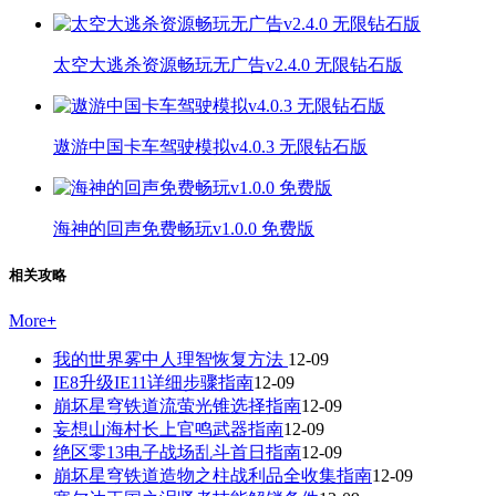
太空大逃杀资源畅玩无广告v2.4.0 无限钻石版
遨游中国卡车驾驶模拟v4.0.3 无限钻石版
海神的回声免费畅玩v1.0.0 免费版
相关攻略
More
+
我的世界雾中人理智恢复方法
12-09
IE8升级IE11详细步骤指南
12-09
崩坏星穹铁道流萤光锥选择指南
12-09
妄想山海村长上官鸣武器指南
12-09
绝区零13电子战场乱斗首日指南
12-09
崩坏星穹铁道造物之柱战利品全收集指南
12-09