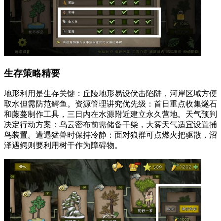
生存策略精要
地形利用是生存关键：丘陵地形易设伏击陷阱，河岸区域方便
取水但需防范鳄鱼。资源管理讲究优先级：首日重点收集燧石
和藤蔓制作工具，三日内在水源附近建立永久营地。天气预判
决定行动方案：乌云密布前需储备干柴，大雾天气适宜设置捕
鸟装置。遭遇猛兽时保持冷静：面对狼群可点燃火把驱散，沼
泽遇鳄则要利用树干作为障碍物。