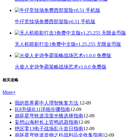
牛仔竞技场免费西部冒险v0.51 手机版
无人机暗影打击3免费中文版v1.25.255 无限金币版
火柴人史诗争霸策略战场艺术v1.0.0 免费版
相关攻略
More
+
我的世界雾中人理智恢复方法
12-09
IE8升级IE11详细步骤指南
12-09
崩坏星穹铁道流萤光锥选择指南
12-09
妄想山海村长上官鸣武器指南
12-09
绝区零13电子战场乱斗首日指南
12-09
崩坏星穹铁道造物之柱战利品全收集指南
12-09