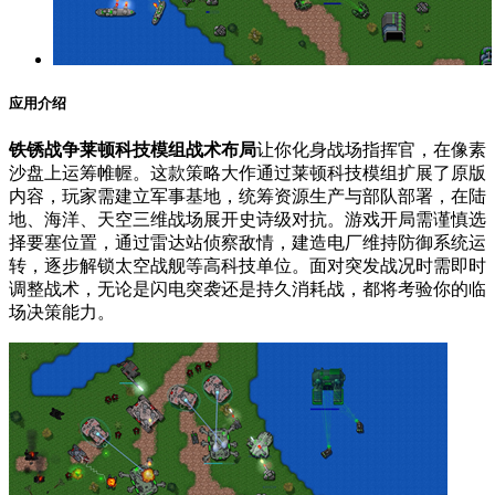
应用介绍
铁锈战争莱顿科技模组战术布局
让你化身战场指挥官，在像素
沙盘上运筹帷幄。这款策略大作通过莱顿科技模组扩展了原版
内容，玩家需建立军事基地，统筹资源生产与部队部署，在陆
地、海洋、天空三维战场展开史诗级对抗。游戏开局需谨慎选
择要塞位置，通过雷达站侦察敌情，建造电厂维持防御系统运
转，逐步解锁太空战舰等高科技单位。面对突发战况时需即时
调整战术，无论是闪电突袭还是持久消耗战，都将考验你的临
场决策能力。