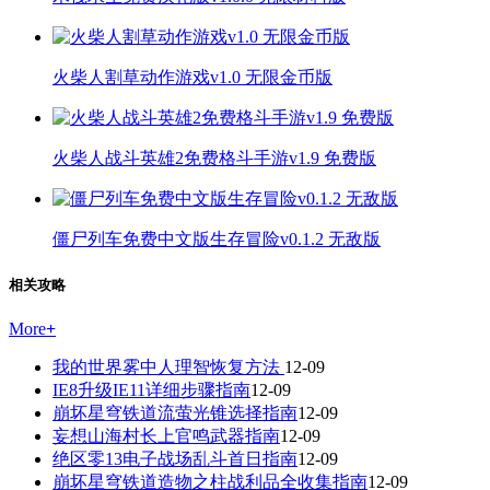
火柴人割草动作游戏v1.0 无限金币版
火柴人战斗英雄2免费格斗手游v1.9 免费版
僵尸列车免费中文版生存冒险v0.1.2 无敌版
相关攻略
More
+
我的世界雾中人理智恢复方法
12-09
IE8升级IE11详细步骤指南
12-09
崩坏星穹铁道流萤光锥选择指南
12-09
妄想山海村长上官鸣武器指南
12-09
绝区零13电子战场乱斗首日指南
12-09
崩坏星穹铁道造物之柱战利品全收集指南
12-09