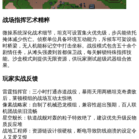
战场指挥艺术精粹
微操系统深化战术细节，坦克可设置集火优先级，步兵能依托
掩体减少伤亡。侦察单位具备环境互动能力，斥候车可架设临
时桥梁，无人机能标记空中打击坐标。战役模式包含五十余个
剧情任务，从滩头强袭到首都保卫战，每关解锁特殊指挥技
能。沙盒模式则提供无限资源，供玩家测试超级武器组合效
果。
玩家实战反馈
雷霆指挥官：三小时打通赤道战役，暴雨天用两栖坦克奇袭敌
后，莱顿模组的战场互动太惊艳
像素战略家：自制了机械恐龙模组，兼容性超出预期，百人联
机团战依旧流畅
星空舰长：轨道战舰对轰的粒子特效绝了，建议优先升级反物
质反应堆
战地工程师：资源链设计很硬核，断电导致防线崩溃的设定令
人又爱又恨