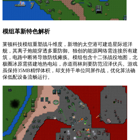
模组革新特色解析
莱顿科技模组重塑战斗维度，新增的太空港可建造星际巡洋
舰，其离子炮能穿透多重防御。独创的能源网络需连接所有建
筑，电路中断将导致防线瘫痪。模组包含十二张战役地图，北
极圈冰原需搭建地热电站，赤道雨林则要防范沼泽伏兵。游戏
虽保持35MB精悍体积，却支持千单位同屏作战，优化算法确
保低配设备流畅运行。