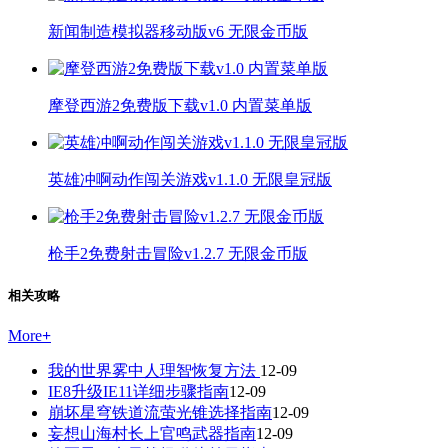
新闻制造模拟器移动版v6 无限金币版
摩登西游2免费版下载v1.0 内置菜单版
英雄冲啊动作闯关游戏v1.1.0 无限皇冠版
枪手2免费射击冒险v1.2.7 无限金币版
相关攻略
More
+
我的世界雾中人理智恢复方法
12-09
IE8升级IE11详细步骤指南
12-09
崩坏星穹铁道流萤光锥选择指南
12-09
妄想山海村长上官鸣武器指南
12-09