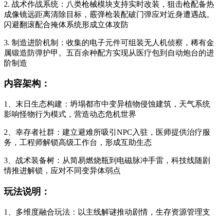
2. 战术作战系统：八类枪械模块支持实时改装，狙击枪配备热
成像镜远距离清除目标，霰弹枪装配破门弹应对近身遭遇战。
闪避翻滚配合掩体系统形成立体攻防
3. 制造进阶机制：收集的电子元件可组装无人机侦察，稀有金
属锻造防弹护甲。五百余种配方实现从医疗包到自动炮台的进
阶制造
内容架构：
1、末日生态构建：坍塌都市中变异植物侵蚀建筑，天气系统
影响怪物行为模式，营造动态危机世界
2、幸存者社群：建立避难所吸引NPC入驻，医师提供治疗服
务，工程师解锁高级工作台，形成互助生态
3、战术装备树：从简易燃烧瓶到电磁脉冲手雷，科技线随剧
情推进解锁，应对不同变异体弱点
玩法说明：
1、多维度融合玩法：以主线解谜推动剧情，生存资源管理支