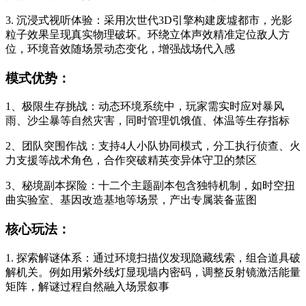
3. 沉浸式视听体验：采用次世代3D引擎构建废墟都市，光影
粒子效果呈现真实物理破坏。环绕立体声效精准定位敌人方
位，环境音效随场景动态变化，增强战场代入感
模式优势：
1、极限生存挑战：动态环境系统中，玩家需实时应对暴风
雨、沙尘暴等自然灾害，同时管理饥饿值、体温等生存指标
2、团队突围作战：支持4人小队协同模式，分工执行侦查、火
力支援等战术角色，合作突破精英变异体守卫的禁区
3、秘境副本探险：十二个主题副本包含独特机制，如时空扭
曲实验室、基因改造基地等场景，产出专属装备蓝图
核心玩法：
1. 探索解谜体系：通过环境扫描仪发现隐藏线索，组合道具破
解机关。例如用紫外线灯显现墙内密码，调整反射镜激活能量
矩阵，解谜过程自然融入场景叙事