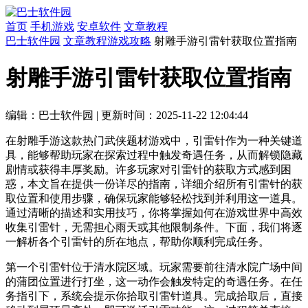
首页
手机游戏
安卓软件
文章教程
巴士软件园
文章教程
游戏攻略
射雕手游引雷针获取位置指南
射雕手游引雷针获取位置指南
编辑：巴士软件园
|
更新时间：2025-11-22 12:04:44
在射雕手游这款热门武侠题材游戏中，引雷针作为一种关键道
具，能够帮助玩家在探索过程中触发奇遇任务，从而解锁隐藏
剧情或获得丰厚奖励。许多玩家对引雷针的获取方式感到困
惑，本文旨在提供一份详尽的指南，详细介绍所有引雷针的获
取位置和使用步骤，确保玩家能够轻松找到并利用这一道具。
通过清晰的描述和实用技巧，你将掌握如何在游戏世界中高效
收集引雷针，无需担心雨天或其他限制条件。下面，我们将逐
一解析各个引雷针的所在地点，帮助你顺利完成任务。
第一个引雷针位于清水院区域。玩家需要前往清水院广场中间
的蒲团位置进行打坐，这一动作会触发特定的奇遇任务。在任
务指引下，系统会提示你拾取引雷针道具。完成拾取后，直接