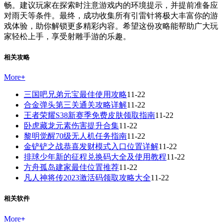
畅。建议玩家在探索时注意游戏内的环境提示，并提前准备应
对雨天等条件。最终，成功收集所有引雷针将极大丰富你的游
戏体验，助你解锁更多精彩内容。希望这份攻略能帮助广大玩
家轻松上手，享受射雕手游的乐趣。
相关攻略
More
+
三国吧兄弟元宝最佳使用攻略
11-22
合金弹头第三关通关攻略详解
11-22
王者荣耀S38新赛季免费皮肤领取指南
11-22
卧虎藏龙元素伤害提升合集
11-22
黎明觉醒70级无人机任务指南
11-22
金铲铲之战恭喜发财模式入口位置详解
11-22
排球少年新的征程兑换码大全及使用教程
11-22
方舟孤岛建家最佳位置推荐
11-22
凡人神将传2023激活码领取攻略大全
11-22
相关软件
More
+