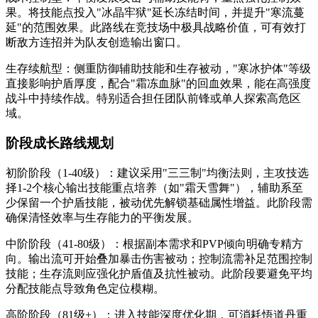
果。将技能点投入"冰晶牢狱"延长冻结时间，并提升"寒流蔓
延"的范围效果。此路线在竞技场中极具战略价值，可有效打
断敌方连招并为队友创造输出窗口。
生存续航型：侧重防御辅助技能和生存被动，"寒冰护体"等级
直接影响护盾厚度，配合"霜冻血脉"的回血效果，能在高强度
战斗中持续作战。特别适合担任团队前锋或单人探索高危区
域。
阶段成长路线规划
初阶阶段（1-40级）：建议采用"三三制"均衡法则，主攻技选
择1-2个核心输出技能重点培养（如"霜天雪舞"），辅助系至
少保留一个护盾技能，被动优先解锁基础属性增益。此阶段需
确保清怪效率与生存能力的平衡发展。
中阶阶段（41-80级）：根据副本需求和PVP倾向明确专精方
向。输出流可开始叠加暴击伤害被动；控制流需补足范围控制
技能；生存流则应强化护盾值及抗性被动。此阶段要避免平均
分配技能点导致角色定位模糊。
高阶阶段（81级+）：进入技能深度优化期，可消耗悟道丹重