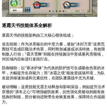
逐霜天书技能体系全解析
逐霜天书的技能架构由三大核心模块组成：
攻击技能：作为冰系输出的中坚力量，诸如"冰封万里"这类范
围技可造成巨额法术伤害，同时附加减速或冰冻特效，有效限
制敌人行动；"霜天雪舞"则能在持续施法中形成暴风雪领域，
对区域内目标进行多段打击。
防御辅助：以"寒冰护体"为代表的防护技可生成吸收伤害的冰
甲，大幅提升生存能力；而"冰霜之境"能改变战场环境，为队
友提供移速加成和元素抗性，在团队遭遇战中尤为关键。
被动增幅：这类技能无需主动释放却影响深远，例如提升法术
穿透的"凛冬之心"可增强破防效果，抗性强化类被动则能有效
抵御控制链，部分被动还附带生命恢复效果，保障持久作战能
力。