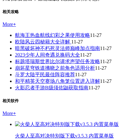
相关攻略
More
+
航海王热血航线幻彩之果使用攻略
11-27
欧陆风云四秘籍大全详解
11-27
暗黑破坏神不朽死灵法师巅峰加点指南
11-27
2023少年人间奇遇兑换码大全
11-27
标题塔瑞斯世界比尔请求声望任务攻略
11-27
崩坏星穹铁道拂晓之前角色适用分析
11-27
斗罗大陆平民最佳阵容推荐
11-27
和平精英天空赛场八角笼位置进入详解
11-27
火影忍者手游B级须佐鼬获取指南
11-27
相关软件
More
+
火柴人至高对决特别版下载v3.5.3 内置菜单版