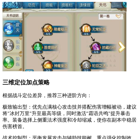
三维定位加点策略
根据战斗定位差异，推荐三种进阶方向：
极致输出型：优先点满核心攻击技并搭配伤害增幅被动，建议
将"冰封万里"升至最高等级，同时激活"霜语共鸣"提升暴击
率。装备选择上侧重法术强度和冷却缩减，使你在副本中稳居
伤害榜首。
战术控制型：平衡发展攻击与辅助技能树，重点强化控制效