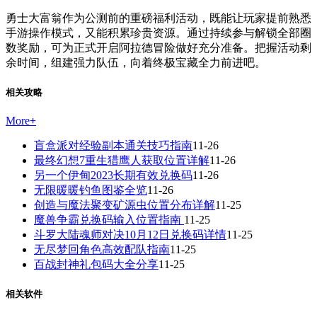
勇士大富翁作为公测前的重磅福利活动，既能让玩家提前熟悉
手游操作模式，又能积累珍贵资源。通过持续参与解锁全部圈
数奖励，可为正式开启阿拉德冒险做好充分准备。把握活动剩
余时间，组建强力队伍，向着终极宝藏全力前进吧。
相关攻略
More
+
盲盒派对经验副本通关技巧指南
11-26
最终幻想7重生猎鹰人获取位置详解
11-26
另一个伊甸2023长期有效兑换码
11-26
无限暖暖钓鱼图鉴全览
11-26
创造与魔法聚变矿源虫位置分布详解
11-25
魔兽争霸兑换码输入位置指南
11-25
斗罗大陆魂师对决10月12日兑换码详情
11-25
无尽梦回角色高效配队指南
11-25
百战封神礼包码大全分享
11-25
相关软件