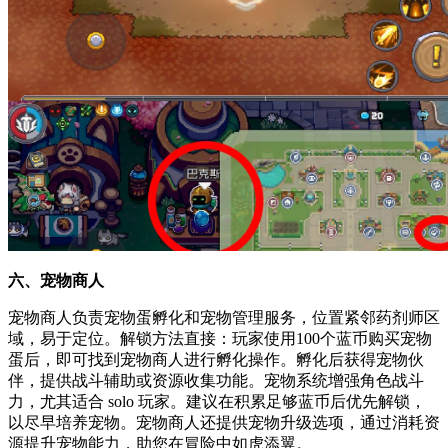
六、宠物商人
宠物商人负责宠物蛋孵化和宠物管理服务，位置紧邻药剂师区
域，易于定位。解锁方法直接：玩家使用100个蓝币购买宠物
蛋后，即可找到宠物商人进行孵化操作。孵化后获得宠物伙
伴，提供战斗辅助或资源收集功能。宠物系统增强角色战斗
力，尤其适合 solo 玩家。建议在积累足够蓝币后优先解锁，
以尽早培养宠物。宠物商人还提供宠物升级选项，通过消耗资
源提升宠物能力，助您在冒险中如虎添翼。