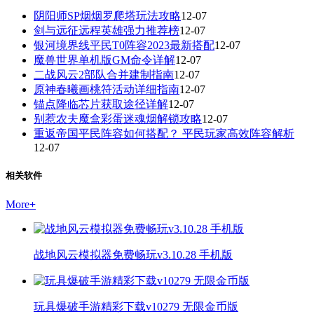
阴阳师SP烟烟罗爬塔玩法攻略
12-07
剑与远征远程英雄强力推荐榜
12-07
银河境界线平民T0阵容2023最新搭配
12-07
魔兽世界单机版GM命令详解
12-07
二战风云2部队合并建制指南
12-07
原神春曦画桃符活动详细指南
12-07
锚点降临芯片获取途径详解
12-07
别惹农夫魔盒彩蛋迷魂烟解锁攻略
12-07
重返帝国平民阵容如何搭配？ 平民玩家高效阵容解析
12-07
相关软件
More
+
战地风云模拟器免费畅玩v3.10.28 手机版
玩具爆破手游精彩下载v10279 无限金币版