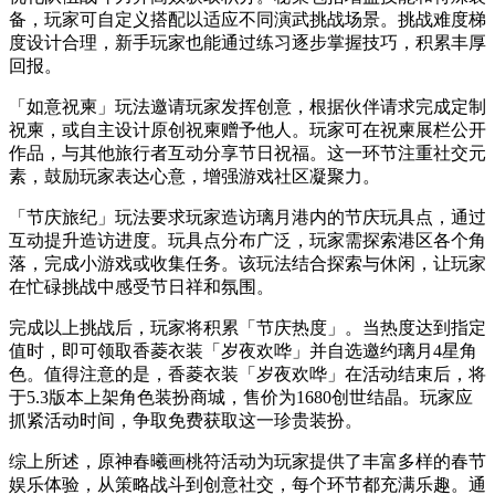
备，玩家可自定义搭配以适应不同演武挑战场景。挑战难度梯
度设计合理，新手玩家也能通过练习逐步掌握技巧，积累丰厚
回报。
「如意祝柬」玩法邀请玩家发挥创意，根据伙伴请求完成定制
祝柬，或自主设计原创祝柬赠予他人。玩家可在祝柬展栏公开
作品，与其他旅行者互动分享节日祝福。这一环节注重社交元
素，鼓励玩家表达心意，增强游戏社区凝聚力。
「节庆旅纪」玩法要求玩家造访璃月港内的节庆玩具点，通过
互动提升造访进度。玩具点分布广泛，玩家需探索港区各个角
落，完成小游戏或收集任务。该玩法结合探索与休闲，让玩家
在忙碌挑战中感受节日祥和氛围。
完成以上挑战后，玩家将积累「节庆热度」。当热度达到指定
值时，即可领取香菱衣装「岁夜欢哗」并自选邀约璃月4星角
色。值得注意的是，香菱衣装「岁夜欢哗」在活动结束后，将
于5.3版本上架角色装扮商城，售价为1680创世结晶。玩家应
抓紧活动时间，争取免费获取这一珍贵装扮。
综上所述，原神春曦画桃符活动为玩家提供了丰富多样的春节
娱乐体验，从策略战斗到创意社交，每个环节都充满乐趣。通