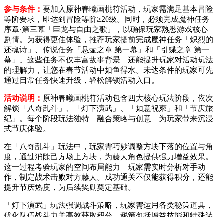
参与条件：
要加入原神春曦画桃符活动，玩家需满足基本冒险
等阶要求，即达到冒险等阶≥20级。同时，必须完成魔神任务
序章·第三幕「巨龙与自由之歌」，以确保玩家熟悉游戏核心
剧情。为获得更佳体验，推荐玩家提前完成魔神任务「炽烈的
还魂诗」、传说任务「悬壶之章 第一幕」和「引蝶之章 第一
幕」。这些任务不仅丰富故事背景，还能提升玩家对活动玩法
的理解力，让您在春节活动中如鱼得水。未达条件的玩家可先
通过日常任务快速升级，轻松解锁活动入口。
活动说明：
原神春曦画桃符活动包含四大核心玩法阶段，依次
解锁「八奇乱斗」、「灯下演武」、「如意祝柬」和「节庆旅
纪」。每个阶段玩法独特，融合策略与创意，为玩家带来沉浸
式节庆体验。
在「八奇乱斗」玩法中，玩家需巧妙调整方块下落的位置与角
度，通过消除己方场上方块，为藤人角色提供强力增益效果。
这一过程考验玩家的空间布局能力，玩家需实时分析对手动
作，制定战术击败对方藤人。成功通关不仅能获得积分，还能
提升节庆热度，为后续奖励奠定基础。
「灯下演武」玩法强调战斗策略，玩家需运用各类秘策道具，
优化队伍战斗力并高效获取积分。秘策包括增益技能和特殊装