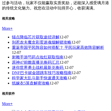
过参与活动，玩家不仅能赢取实质奖励，还能深入感受璃月港
的传统文化魅力。祝您在活动中玩得开心，收获满满。
相关攻略
More
+
锚点降临芯片获取途径详解
12-07
别惹农夫魔盒彩蛋迷魂烟解锁攻略
12-07
重返帝国平民阵容如何搭配？ 平民玩家高效阵容解析
12-07
射雕手游芍药点妆红获取指南
12-07
原神47前瞻直播兑换码汇总
12-07
迷你世界勇士战机最新兑换码
12-07
DNF巴卡妮金团跳车技巧攻略指南
12-07
科学家大乱斗新手快速通关攻略
12-07
纸嫁衣5算盘解密攻略
12-07
相关软件
More
+