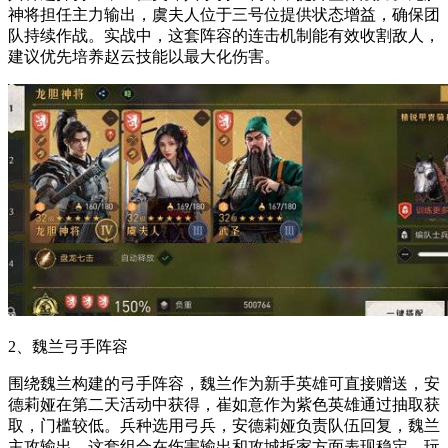
神将担任主力输出，虞夫人位于三号位提供状态增益，确保团
队持续作战。实战中，这套阵容的连击机制能有效收割敌人，
建议优先培养赵云技能以最大化伤害。
2、魏兰弓手阵容
围绕魏兰构建的弓手阵容，魏兰作为新手英雄可直接赠送，安
德莉娅在第二天活动中获得，崔如意作为紫色英雄通过抽取获
取，门槛较低。兵种选用弓兵，安德莉娅负责队伍回复，魏兰
主攻输出，这套组合在伤害输出和攻城拆家方面表现稳定。玩