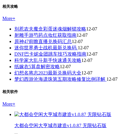
相关攻略
More
+
别惹农夫魔盒彩蛋迷魂烟解锁攻略
12-07
射雕手游芍药点妆红获取指南
12-07
原神47前瞻直播兑换码汇总
12-07
迷你世界勇士战机最新兑换码
12-07
DNF巴卡妮金团跳车技巧攻略指南
12-07
科学家大乱斗新手快速通关攻略
12-07
纸嫁衣5算盘解密攻略
12-07
幻想名将志2023最新兑换码大全
12-07
梦幻西游沧海遗珠第五期攻略修复比例详解
12-07
相关软件
More
+
大都会空闲大亨城市建造v1.0.87 无限钻石版