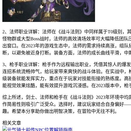
2、法师职业详解：法师在《战斗法则》中同样属于T0级别
怪物群或大型Boss战时，法师的高效清场效率可大幅降低团
出窗口。在2023年的游戏生态中，法师的需求持续高涨，组
断，以避免被近身打断。装备方面，法师的成长曲线平滑，中
3、枪手职业详解：枪手作为远程输出职业，凭借其惊人的爆发
连招系统流畅帅气，给玩家带来爽快的战斗体验。在实战中，
级装备就能发挥实力，重点在于玩家对技能衔接的熟练度。高
能视觉效果炫酷，能有效提升游戏沉浸感。在2023版本中，枪手
综上所述，剑士、法师和枪手在《战斗法则》2023年环境中
作简易性则吸引广泛受众。选择时，建议玩家结合自身偏好—
趣。希望本分享助你做出明智决策，在冒险中无往不利。
相关文章