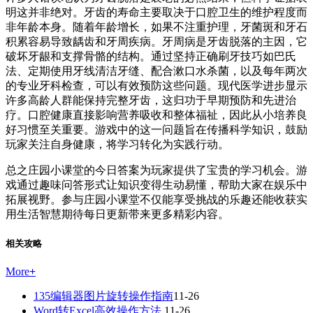
明这并非绝对。牙齿的寿命主要取决于口腔卫生的维护程度而
非年龄本身。随着年龄增长，如果不注重护理，牙菌斑和牙石
积累容易导致龋齿和牙周疾病。牙周病是牙齿脱落的主因，它
破坏牙龈和支撑骨骼的结构。通过坚持正确刷牙技巧如巴氏
法、定期使用牙线清洁牙缝、配合漱口水杀菌，以及每年两次
的专业牙科检查，可以有效预防这些问题。现代医学进步显示
许多高龄人群能保持完整牙齿，这归功于早期预防和先进治
疗。口腔健康直接影响营养吸收和整体福祉，因此从小培养良
好习惯至关重要。游戏中的这一问题旨在传播科学知识，鼓励
玩家关注自身健康，将学习转化为实践行动。
总之庄园小课堂的今日答案为玩家提供了宝贵的学习机会。游
戏通过趣味问答形式让知识变得生动易懂，帮助大家在娱乐中
拓展视野。参与庄园小课堂不仅能享受挑战的乐趣还能收获实
用生活智慧期待每日更新带来更多精彩内容。
相关攻略
More
+
135编辑器图片旋转操作指南
11-26
Word转Excel高效操作方法
11-26